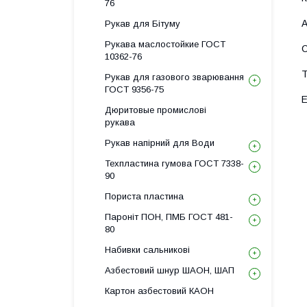
76
Рукав для Бітуму
Рукава маслостойкие ГОСТ
10362-76
Рукав для газового зварювання
ГОСТ 9356-75
Дюритовые промислові
рукава
Рукав напірний для Води
Техпластина гумова ГОСТ 7338-
90
Пориста пластина
Пароніт ПОН, ПМБ ГОСТ 481-
80
Набивки сальникові
Азбестовий шнур ШАОН, ШАП
Картон азбестовий КАОН