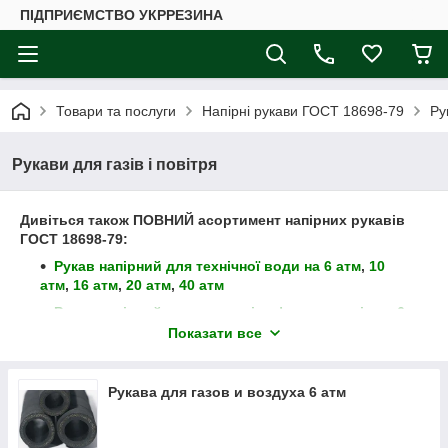
ПІДПРИЄМСТВО УКРРЕЗИНА
Товари та послуги
Напірні рукави ГОСТ 18698-79
Ру
Рукави для газів і повітря
Дивіться також ПОВНИЙ асортимент напірних рукавів
ГОСТ 18698-79
:
Рукав напірний для технічної води
на 6 атм
,
10
атм
,
16 атм
,
20 атм
,
40 атм
Рукав напірний для палива і нафтопродуктів
на 6
атм
,
10 атм
,
16 атм
,
20 атм
,
40 атм
Показати все
Рукав напірний для повітря та інертних газів
на 6
атм
,
10 атм
,
16 атм
Рукава для газов и воздуха 6 атм
Рукав напірний для гарячої води
на 6 атм
,
10 атм
,
16 атм