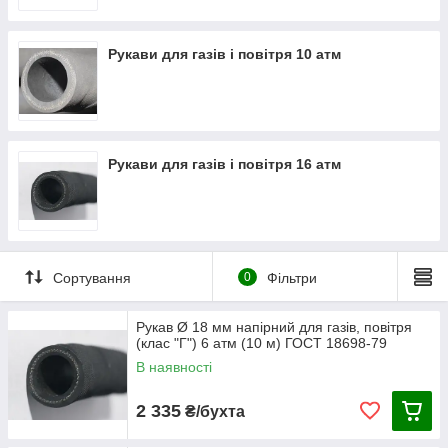
Рукав напірний для абразивних матеріалів
(піскоструминні)
на 6 атм
,
10 атм
,
16 атм
,
20 атм
,
40
атм
Рукави для газів і повітря 10 атм
Рукав напірний для харчових речовин
на 6 атм
,
10 атм
,
16 атм
,
20 атм
,
40 атм
Рукав напірний для насиченого пара
на 3 атм
,
8
атм
Рукави для газів і повітря 16 атм
Сортування
0
Фільтри
Рукав Ø 18 мм напірний для газів, повітря
(клас "Г") 6 атм (10 м) ГОСТ 18698-79
В наявності
2 335
₴/бухта