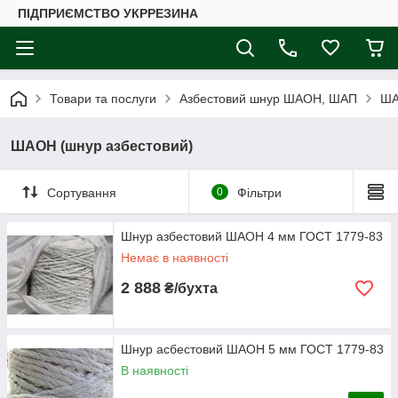
ПІДПРИЄМСТВО УКРРЕЗИНА
Товари та послуги
Азбестовий шнур ШАОН, ШАП
ША
ШАОН (шнур азбестовий)
Сортування
0
Фільтри
Шнур азбестовий ШАОН 4 мм ГОСТ 1779-83
Немає в наявності
2 888
₴/бухта
Шнур асбестовий ШАОН 5 мм ГОСТ 1779-83
В наявності