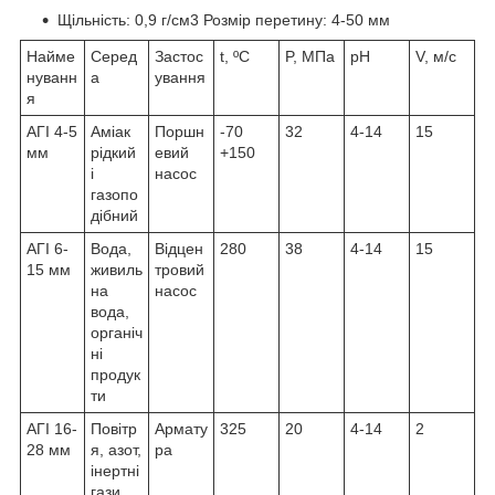
Щільність: 0,9 г/см3 Розмір перетину: 4-50 мм
Найме
Серед
Застос
t, ºC
P, МПа
pH
V, м/с
нуванн
а
ування
я
АГІ 4-5
Аміак
Поршн
-70
32
4-14
15
мм
рідкий
евий
+150
і
насос
газопо
дібний
АГІ 6-
Вода,
Відцен
280
38
4-14
15
15 мм
живиль
тровий
на
насос
вода,
органіч
ні
продук
ти
АГІ 16-
Повітр
Армату
325
20
4-14
2
28 мм
я, азот,
ра
інертні
гази