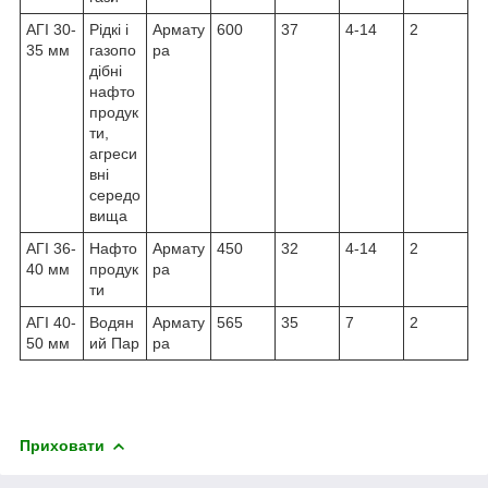
АГІ 30-
Рідкі і
Армату
600
37
4-14
2
35 мм
газопо
ра
дібні
нафто
продук
ти,
агреси
вні
середо
вища
АГІ 36-
Нафто
Армату
450
32
4-14
2
40 мм
продук
ра
ти
АГІ 40-
Водян
Армату
565
35
7
2
50 мм
ий Пар
ра
Приховати