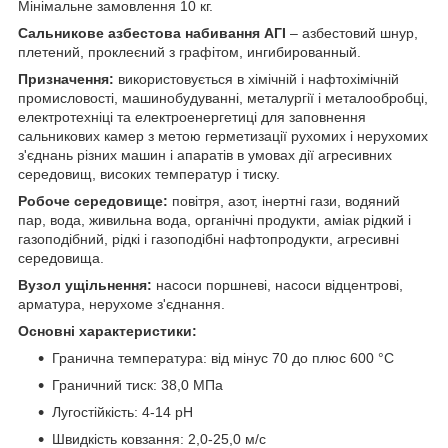
Мінімальне замовлення 10 кг.
Сальникове азбестова набивання АГІ
– азбестовий шнур,
плетений, проклеєний з графітом, ингибированный.
Призначення:
використовується в хімічній і нафтохімічній
промисловості, машинобудуванні, металургії і металообробці,
електротехніці та електроенергетиці для заповнення
сальникових камер з метою герметизації рухомих і нерухомих
з'єднань різних машин і апаратів в умовах дії агресивних
середовищ, високих температур і тиску.
Робоче середовище:
повітря, азот, інертні гази, водяний
пар, вода, живильна вода, органічні продукти, аміак рідкий і
газоподібний, рідкі і газоподібні нафтопродукти, агресивні
середовища.
Вузол ущільнення:
насоси поршневі, насоси відцентрові,
арматура, нерухоме з'єднання.
Основні характеристики:
Гранична температура: від мінус 70 до плюс 600 °С
Граничний тиск: 38,0 МПа
Лугостійкість: 4-14 рН
Швидкість ковзання: 2,0-25,0 м/с