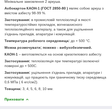
Мінімальне замовлення 2 аркуша.
Асбокартон КАОН-1 (ГОСТ 2850-80 )
являє собою аркуш з
вмістом азбесту 98-99 %.
Застосування:
в промисловій теплоізоляції в якості
температуростійких прокладок, вогнезахисного
теплоізоляційного матеріалу, а також для ущільнення
з'єднань приладів, апаратури і комунікацій.
Температура робочого середовища:
до + 500 °С.
Можна розмочувати; пожежо - вибухобезпечний.
КАОН-1
– виготовляється на основі хризотилового азбесту.
Застосування:
теплоізоляція при температурі ізолюючої
поверхні до + 500С.
Застосування:
ущільнення з'єднань приладів, апаратури і
комунікацій, що працюють при граничному тиску середовища
0,6 МПа ( 6 кгс/см2).
Товщина:
3, 4, 5, 6, 8, 10 мм.
Приховати