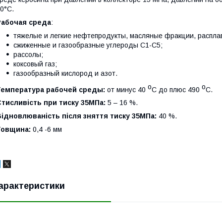
0°С.
Рабочая среда
:
тяжелые и легкие нефтепродукты, масляные фракции, расплав
сжиженные и газообразные углероды С1-С5;
рассолы;
коксовый газ;
газообразный кислород и азот.
о
о
Температура рабочей среды:
от минус 40
С до плюс 490
С.
Стисливість при тиску 35МПа:
5 – 16 %.
ідновлюваність після зняття тиску 35МПа:
40 %.
Товщина:
0,4 -6 мм
арактеристики