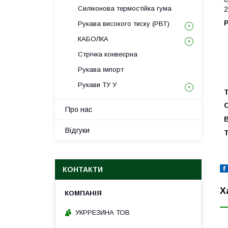
Силіконова термостійка гума
2
Рукава високого тиску (РВТ)
КАБОЛКА
Стрічка конвеєрна
Рукава імпорт
Рукави ТУ У
Про нас
В
Відгуки
КОНТАКТИ
Х
УКРРЕЗИНА ТОВ