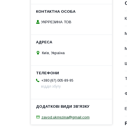
К
УКРРЕЗИНА ТОВ
М
М
Київ, Україна
Щ
Т
+380 (67) 005-89-95
відділ збуту
Ф
Е
zavod.ukrrezina@gmail.com