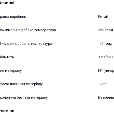
Основні
раїна виробник
Китай
аксимальна робоча температура
350 град
інімальна робоча температура
-40 град.
ільність
1.5 г/см3
ип матеріалу
НГ (него
орма поставки матеріалу
Лист
кологічна безпека матеріалу
Безпечн
Розміри