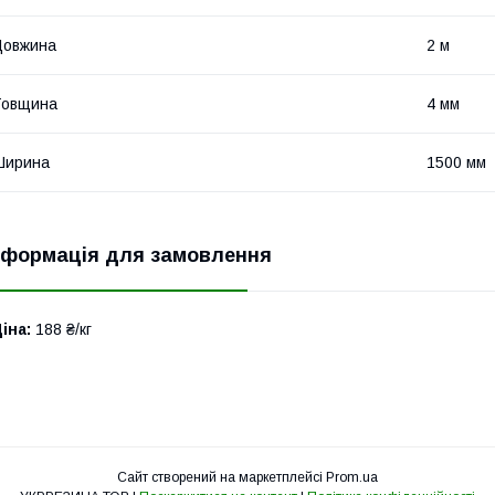
Довжина
2 м
Товщина
4 мм
Ширина
1500 мм
нформація для замовлення
іна:
188 ₴/кг
Сайт створений на маркетплейсі
Prom.ua