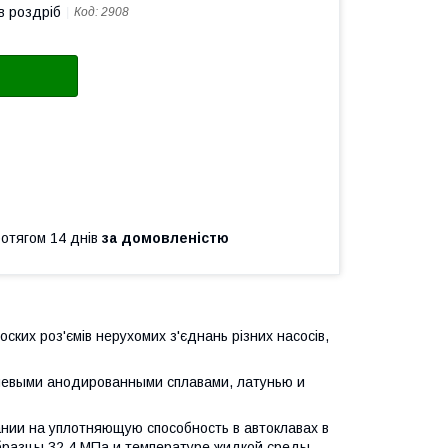
в роздріб
Код:
2908
ротягом 14 днів
за домовленістю
ских роз'ємів нерухомих з'єднань різних насосів,
иевыми анодированными сплавами, латунью и
нии на уплотняющую способность в автоклавах в
образцы 32,4 МПа и температуре жидкой среды