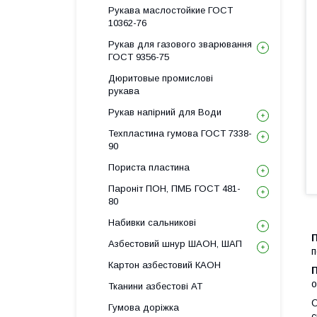
Рукава маслостойкие ГОСТ
10362-76
Рукав для газового зварювання
ГОСТ 9356-75
Дюритовые промислові
рукава
Рукав напірний для Води
Техпластина гумова ГОСТ 7338-
90
Пориста пластина
Пароніт ПОН, ПМБ ГОСТ 481-
80
Набивки сальникові
Азбестовий шнур ШАОН, ШАП
п
Картон азбестовий КАОН
о
Тканини азбестові АТ
О
Гумова доріжка
с