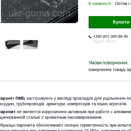
В наявності
Оптом і 
Купити
+380 (67) 005-89-95
відділ збуту
повернення товару п
Пароніт ПМБ
застосовують у вигляді прокладок для ущільнення пло
осудин, трубопроводів, арматури, компресорів та інших агрегатів.
Паронит
не является коррозионно-активным при работе с алюмин
цинкованной сталью с хроматным пассивированием.
бразцы паронита обеспечивают полную герметичность при испыта
реде керосина при давлении в коллекторе 15 МПа, давлении на 