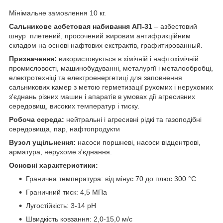
Мінімальне замовлення 10 кг.
Сальникове асбетовая набивання АП-31
– азбестовий
шнур
плетений, просочений жировим антифрикційним
складом на основі нафтових екстрактів, графитированный.
Призначення:
використовується в хімічній і нафтохімічній
промисловості, машинобудуванні, металургії і металообробці,
електротехніці та електроенергетиці для заповнення
сальникових камер з метою герметизації рухомих і нерухомих
з'єднань різних машин і апаратів в умовах дії агресивних
середовищ, високих температур і тиску.
Робоча середа:
нейтральні і агресивні рідкі та газоподібні
середовища, пар, нафтопродукти
Вузол ущільнення:
насоси поршневі, насоси відцентрові,
арматура, нерухоме з'єднання.
Основні характеристики:
Гранична температура: від мінус 70 до плюс 300 °С
Граничний тиск: 4,5 МПа
Лугостійкість: 3-14 рН
Швидкість ковзання: 2,0-15,0 м/с