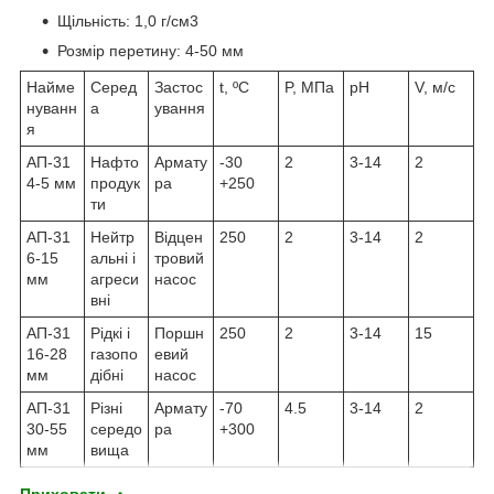
Щільність: 1,0 г/см3
Розмір перетину: 4-50 мм
Найме
Серед
Застос
t, ºC
P, МПа
pH
V, м/с
нуванн
а
ування
я
АП-31
Нафто
Армату
-30
2
3-14
2
4-5 мм
продук
ра
+250
ти
АП-31
Нейтр
Відцен
250
2
3-14
2
6-15
альні і
тровий
мм
агреси
насос
вні
АП-31
Рідкі і
Поршн
250
2
3-14
15
16-28
газопо
евий
мм
дібні
насос
АП-31
Різні
Армату
-70
4.5
3-14
2
30-55
середо
ра
+300
мм
вища
Приховати