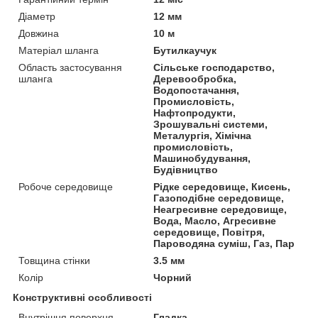
Діаметр
12 мм
Довжина
10 м
Матеріал шланга
Бутилкаучук
Область застосування
Сільське господарство,
шланга
Деревообробка,
Водопостачання,
Промисловість,
Нафтопродукти,
Зрошувальні системи,
Металургія, Хімічна
промисловість,
Машинобудування,
Будівництво
Робоче середовище
Рідке середовище, Кисень,
Газоподібне середовище,
Неагресивне середовище,
Вода, Масло, Агресивне
середовище, Повітря,
Пароводяна суміш, Газ, Пар
Товщина стінки
3.5 мм
Колір
Чорний
Конструктивні особливості
Внутрішня поверхня
Гладка