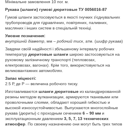
Мінімальне замовлення 10 пог. м.
Рукава (шланги) гумові дюритовые ТУ 0056016-87
Гумові шланги застосовуються в якості гнучких з'єднувальних
трубопроводів для гідравлічних, повітряних, паливних,
масляних і інших систем в спеціальній техніці.
Умовне позначення:
внутрішній діаметр
, мм –
робочий тиск
, атм. (
шифр рукава
)
Завдяки своїй надійності і збільшеному інтервалу робочих
температур
дюритовые шланги
широко застосовуються на
рухомому залізничному транспорті (тепловозах,
електровозах, вагонах). Крім того, використовуються на
великовантажних автомобілях.
Запас міцності:
2.5 Р, де Р — величина робочого тиску.
Изготавливаются
шланги дюритовые
из каландрированной
резины методом вулканизации, армируются тканевыми или
проволочными слоями, обладают хорошей гибкостью и
высокой износоустойчивостью. Выпускаются многослойные
рукава (дюриты) с проходным сечением
6 – 90 мм
и
эксплуатационным давлением
3, 5, 7, 13 технических
атмосфер
. По своему назначению они могут быть трех типов