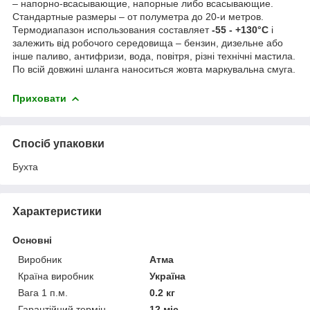
– напорно-всасывающие, напорные либо всасывающие.
Стандартные размеры – от полуметра до 20-и метров.
Термодиапазон использования составляет
-55 - +130°C
і
залежить від робочого середовища – бензин, дизельне або
інше паливо, антифризи, вода, повітря, різні технічні мастила.
По всій довжині шланга наноситься жовта маркувальна смуга.
Приховати
Спосіб упаковки
Бухта
Характеристики
Основні
Виробник
Атма
Країна виробник
Україна
Вага 1 п.м.
0.2 кг
Гарантійний термін
12 міс