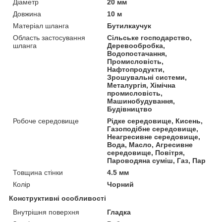
Діаметр
20 мм
Довжина
10 м
Матеріал шланга
Бутилкаучук
Область застосування
Сільське господарство,
шланга
Деревообробка,
Водопостачання,
Промисловість,
Нафтопродукти,
Зрошувальні системи,
Металургія, Хімічна
промисловість,
Машинобудування,
Будівництво
Робоче середовище
Рідке середовище, Кисень,
Газоподібне середовище,
Неагресивне середовище,
Вода, Масло, Агресивне
середовище, Повітря,
Пароводяна суміш, Газ, Пар
Товщина стінки
4.5 мм
Колір
Чорний
Конструктивні особливості
Внутрішня поверхня
Гладка