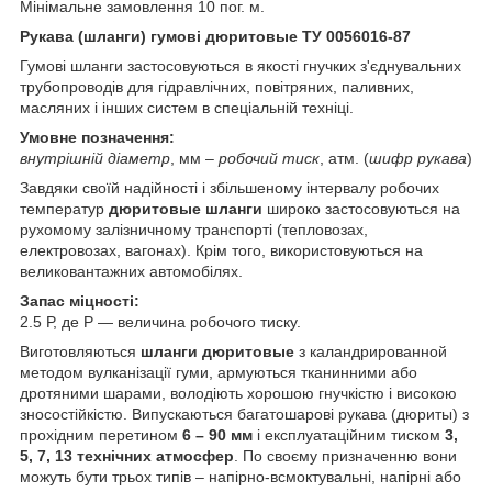
Мінімальне замовлення 10 пог. м.
Рукава (шланги) гумові дюритовые ТУ 0056016-87
Гумові шланги застосовуються в якості гнучких з'єднувальних
трубопроводів для гідравлічних, повітряних, паливних,
масляних і інших систем в спеціальній техніці.
Умовне позначення:
внутрішній діаметр
, мм –
робочий тиск
, атм. (
шифр рукава
)
Завдяки своїй надійності і збільшеному інтервалу робочих
температур
дюритовые шланги
широко застосовуються на
рухомому залізничному транспорті (тепловозах,
електровозах, вагонах). Крім того, використовуються на
великовантажних автомобілях.
Запас міцності:
2.5 Р, де Р — величина робочого тиску.
Виготовляються
шланги дюритовые
з каландрированной
методом вулканізації гуми, армуються тканинними або
дротяними шарами, володіють хорошою гнучкістю і високою
зносостійкістю. Випускаються багатошарові рукава (дюриты) з
прохідним перетином
6 – 90 мм
і експлуатаційним тиском
3,
5, 7, 13 технічних атмосфер
. По своєму призначенню вони
можуть бути трьох типів – напірно-всмоктувальні, напірні або