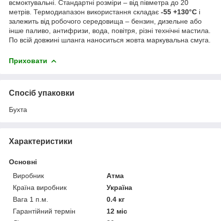
всмоктувальні. Стандартні розміри – від півметра до 20
метрів. Термодиапазон використання складає
-55 +130°C
і
залежить від робочого середовища – бензин, дизельне або
інше паливо, антифризи, вода, повітря, різні технічні мастила.
По всій довжині шланга наноситься жовта маркувальна смуга.
Приховати
Спосіб упаковки
Бухта
Характеристики
Основні
Виробник
Атма
Країна виробник
Україна
Вага 1 п.м.
0.4 кг
Гарантійний термін
12 міс