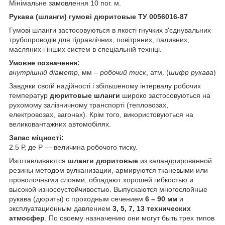
Мінімальне замовлення 10 пог. м.
Рукава (шланги) гумові дюритовые ТУ 0056016-87
Гумові шланги застосовуються в якості гнучких з'єднувальних
трубопроводів для гідравлічних, повітряних, паливних,
масляних і інших систем в спеціальній техніці.
Умовне позначення:
внутрішній діаметр
, мм –
робочий тиск
, атм. (
шифр рукава
)
Завдяки своїй надійності і збільшеному інтервалу робочих
температур
дюритовые шланги
широко застосовуються на
рухомому залізничному транспорті (тепловозах,
електровозах, вагонах). Крім того, використовуються на
великовантажних автомобілях.
Запас міцності:
2.5 Р, де Р — величина робочого тиску.
Изготавливаются
шланги дюритовые
из каландрированной
резины методом вулканизации, армируются тканевыми или
проволочными слоями, обладают хорошей гибкостью и
высокой износоустойчивостью. Выпускаются многослойные
рукава (дюриты) с проходным сечением
6 – 90 мм
и
эксплуатационным давлением
3, 5, 7, 13 технических
атмосфер
. По своему назначению они могут быть трех типов