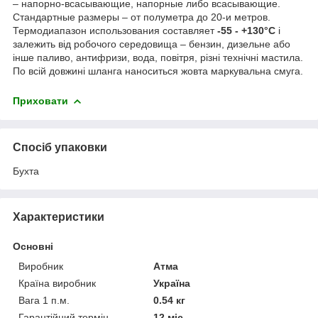
– напорно-всасывающие, напорные либо всасывающие.
Стандартные размеры – от полуметра до 20-и метров.
Термодиапазон использования составляет
-55 - +130°C
і
залежить від робочого середовища – бензин, дизельне або
інше паливо, антифризи, вода, повітря, різні технічні мастила.
По всій довжині шланга наноситься жовта маркувальна смуга.
Приховати
Спосіб упаковки
Бухта
Характеристики
Основні
Виробник
Атма
Країна виробник
Україна
Вага 1 п.м.
0.54 кг
Гарантійний термін
12 міс