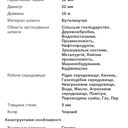
Діаметр
22 мм
Довжина
10 м
Матеріал шланга
Бутилкаучук
Область застосування
Сільське господарство,
шланга
Деревообробка,
Водопостачання,
Промисловість,
Нафтопродукти,
Зрошувальні системи,
Металургія, Хімічна
промисловість,
Машинобудування,
Будівництво
Робоче середовище
Рідке середовище, Кисень,
Газоподібне середовище,
Неагресивне середовище,
Вода, Масло, Агресивне
середовище, Повітря,
Пароводяна суміш, Газ, Пар
Товщина стінки
5 мм
Колір
Чорний
Конструктивні особливості
Внутрішня поверхня
Гладка