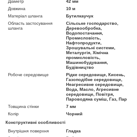
Діаметр
42 мм
Довжина
10 м
Матеріал шланга
Бутилкаучук
Область застосування
Сільське господарство,
шланга
Деревообробка,
Водопостачання,
Промисловість,
Нафтопродукти,
Зрошувальні системи,
Металургія, Хімічна
промисловість,
Машинобудування,
Будівництво
Робоче середовище
Рідке середовище, Кисень,
Газоподібне середовище,
Неагресивне середовище,
Вода, Масло, Агресивне
середовище, Повітря,
Пароводяна суміш, Газ, Пар
Товщина стінки
7 мм
Колір
Чорний
Конструктивні особливості
Внутрішня поверхня
Гладка