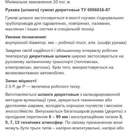
Мінімальне замовлення 10 пог. м.
Рукава (шланги) гумові дюритовые ТУ 0056016-87
Гумові шланги застосовуються в якості гнучких з'єднувальних
трубопроводів для гідравлічних, повітряних, паливних,
масляних і інших систем в спеціальній техніці.
Умовне позначення:
внутрішній діаметр
, мм –
робочий тиск
, атм. (
шифр рукава
)
Завдяки своїй надійності і збільшеному інтервалу робочих
температур
дюритовые шланги
широко застосовуються на
рухомому залізничному транспорті (тепловозах,
електровозах, вагонах). Крім того, використовуються на
великовантажних автомобілях.
Запас міцності:
2.5 Р, де Р — величина робочого тиску.
Виготовляються
шланги дюритовые
з каландрированной
методом вулканізації гуми, армуються тканинними або
дротяними шарами, володіють хорошою гнучкістю і високою
зносостійкістю. Випускаються багатошарові рукава (дюриты) з
прохідним перетином
6 – 90 мм
і експлуатаційним тиском
3,
5, 7, 13 технічних атмосфер
. По своєму призначенню вони
можуть бути трьох типів – напірно-всмоктувальні, напірні або