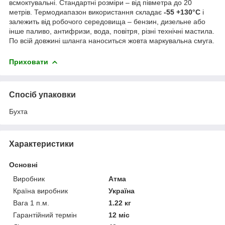
всмоктувальні. Стандартні розміри – від півметра до 20
метрів. Термодиапазон використання складає
-55 +130°C
і
залежить від робочого середовища – бензин, дизельне або
інше паливо, антифризи, вода, повітря, різні технічні мастила.
По всій довжині шланга наноситься жовта маркувальна смуга.
Приховати
Спосіб упаковки
Бухта
Характеристики
Основні
Виробник
Атма
Країна виробник
Україна
Вага 1 п.м.
1.22 кг
Гарантійний термін
12 міс