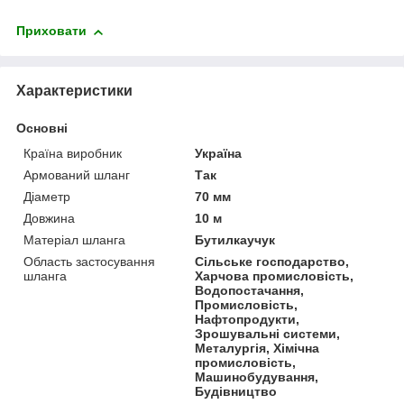
Приховати
Характеристики
Основні
Країна виробник
Україна
Армований шланг
Так
Діаметр
70 мм
Довжина
10 м
Матеріал шланга
Бутилкаучук
Область застосування
Сільське господарство,
шланга
Харчова промисловість,
Водопостачання,
Промисловість,
Нафтопродукти,
Зрошувальні системи,
Металургія, Хімічна
промисловість,
Машинобудування,
Будівництво