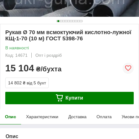
Рукав Ø 70 мм всмоктуючий кислотно-лужної
КЩ-1-70 (10 м) ГОСТ 5398-76
В наявності
Код: 14671
Опт і роздріб
15 104
₴/бухта
14 802 ₴
від 5 бухт
Купити
Опис
Характеристики
Доставка
Оплата
Умови п
Опис