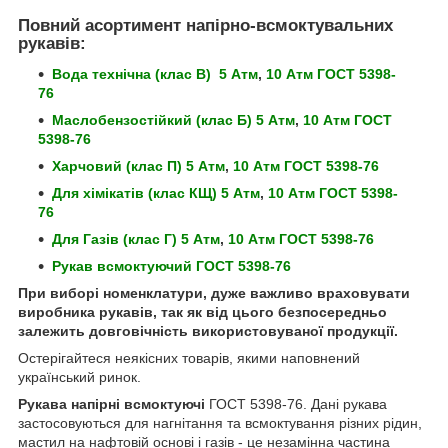
Повний асортимент напірно-всмоктувальних
рукавів:
Вода технічна (клас В)
5 Атм
,
10 Атм ГОСТ 5398-
76
Маслобензостійкий (клас Б)
5 Атм
,
10 Атм ГОСТ
5398-76
Харчовий (клас П)
5 Атм
,
10 Атм ГОСТ 5398-76
Для хімікатів (клас КЩ)
5 Атм
,
10 Атм ГОСТ 5398-
76
Для Газів (клас Г)
5 Атм
,
10 Атм ГОСТ 5398-76
Рукав всмоктуючий ГОСТ 5398-76
При виборі номенклатури, дуже важливо враховувати
виробника рукавів, так як від цього безпосередньо
залежить довговічність використовуваної продукції.
Остерігайтеся неякісних товарів, якими наповнений
український ринок.
Рукава напірні всмоктуючі
ГОСТ 5398-76. Дані рукава
застосовуються для нагнітання та всмоктування різних рідин,
мастил на нафтовій основі і газів - це незамінна частина