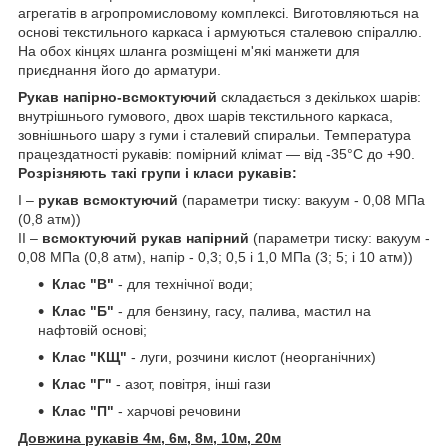
агрегатів в агропромисловому комплексі. Виготовляються на
основі текстильного каркаса і армуються сталевою спіраллю.
На обох кінцях шланга розміщені м'які манжети для
приєднання його до арматури.
Рукав напірно-всмоктуючий
складається з декількох шарів:
внутрішнього гумового, двох шарів текстильного каркаса,
зовнішнього шару з гуми і сталевий спиральи. Температура
працездатності рукавів: помірний клімат — від -35°С до +90.
Розрізняють такі групи і класи рукавів:
I –
рукав всмоктуючий
(параметри тиску: вакуум - 0,08 МПа
(0,8 атм))
II –
всмоктуючий рукав напірний
(параметри тиску: вакуум -
0,08 МПа (0,8 атм), напір - 0,3; 0,5 і 1,0 МПа (3; 5; і 10 атм))
Клас "В"
- для технічної води;
Клас "Б"
- для бензину, гасу, палива, мастил на
нафтовій основі;
Клас "КЩ"
- луги, розчини кислот (неорганічних)
Клас "Г"
- азот, повітря, інші гази
Клас "П"
- харчові речовини
Довжина рукавів 4м, 6м, 8м,
10м, 20м