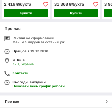
ГОСТ 5398-76
ГОСТ 5398-76
ГОС
2 416
31 368
3 9
₴/бухта
₴/бухта
Купити
Купити
Про нас
Рейтинг не сформований
Менше 5 відгуків за останній рік
Працює з 19.12.2018
м. Київ
Київ, Україна
Контакти
Сьогодні вихідний
Показати весь графік роботи
Про нас