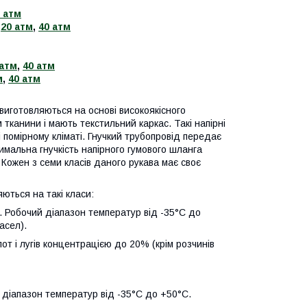
 атм
,
20 атм
,
40 атм
 атм
,
40 атм
м
,
40 атм
виготовляються на основі високоякісного
тканини і мають текстильний каркас. Такі напірні
 помірному кліматі. Гнучкий трубопровід передає
тимальна гнучкість напірного гумового шланга
ожен з семи класів даного рукава має своє
яються на такі класи:
в. Робочий діапазон температур від -35°С до
асел).
лот і лугів концентрацією до 20% (крім розчинів
ий діапазон температур від -35°С до +50°С.