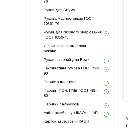
76
Рукав для Бітуму
Рукава маслостойкие ГОСТ
10362-76
Рукав для газового зварювання
ГОСТ 9356-75
Дюритовые промислові
рукава
Рукав напірний для Води
Техпластина гумова ГОСТ 7338-
90
Пориста пластина
Пароніт ПОН, ПМБ ГОСТ 481-
80
Набивки сальникові
Азбестовий шнур ШАОН, ШАП
М
Картон азбестовий КАОН