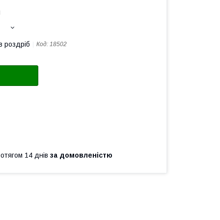
а
в роздріб
Код:
18502
ротягом 14 днів
за домовленістю