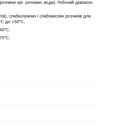
 розчини орг. речовин, води). Робочий діапазон
тів), слабколужних і слабокислих розчинів для
°С до +50°С.
43°С.
75°С.