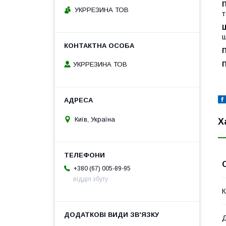
П
УКРРЕЗИНА ТОВ
т
Ш
ш
П
П
УКРРЕЗИНА ТОВ
Київ, Україна
Х
+380 (67) 005-89-95
відділ збуту
К
Д