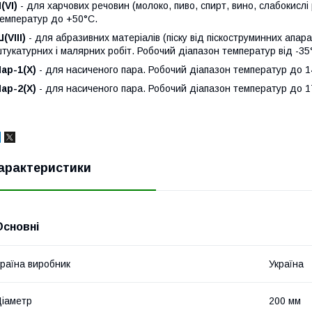
(VI)
- для харчових речовин (молоко, пиво, спирт, вино, слабокислі
емператур до +50°С.
(VIII)
- для абразивних матеріалів (піску від піскоструминних апара
тукатурних і малярних робіт. Робочий діапазон температур від -35
ар-1(Х)
- для насиченого пара. Робочий діапазон температур до 1
ар-2(Х)
- для насиченого пара. Робочий діапазон температур до 1
арактеристики
Основні
раїна виробник
Україна
іаметр
200 мм