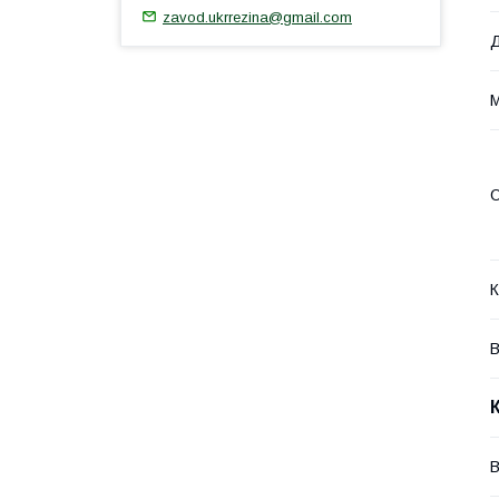
zavod.ukrrezina@gmail.com
М
О
К
В
В