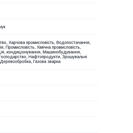
чук
тво, Харчова промисловість, Водопостачання,
я, Промисловість, Хімічна промисловість,
ія, кондиціонування, Машинобудування,
 господарство, Нафтопродукти, Зрошувальні
 Деревообробка, Газова зварка