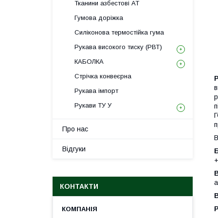
Тканини азбестові АТ
Гумова доріжка
Силіконова термостійка гума
Рукава високого тиску (РВТ)
КАБОЛКА
Стрічка конвеєрна
Р
в
Рукава імпорт
р
Рукави ТУ У
п
Г
п
Про нас
В
Відгуки
Б
+
В
а
КОНТАКТИ
В
Р