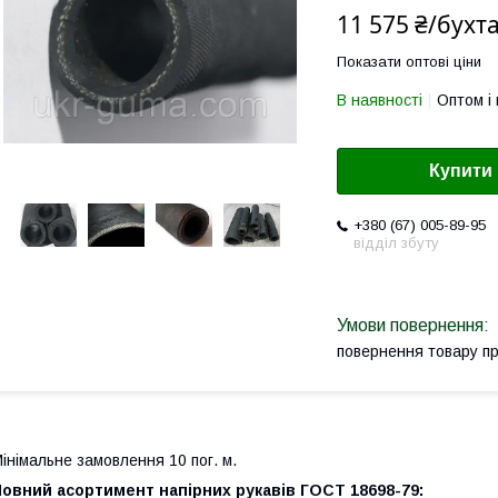
11 575 ₴/бухт
Показати оптові ціни
В наявності
Оптом і 
Купити
+380 (67) 005-89-95
відділ збуту
повернення товару п
інімальне замовлення 10 пог. м.
Повний асортимент напірних рукавів ГОСТ 18698-79
: