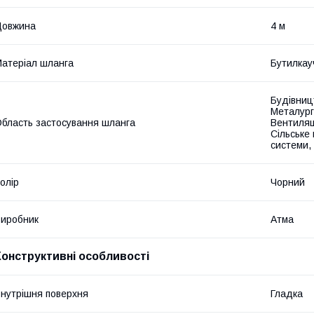
Довжина
4 м
атеріал шланга
Бутилкау
Будівниц
Металургі
бласть застосування шланга
Вентиляц
Сільське
системи,
олір
Чорний
иробник
Атма
Конструктивні особливості
нутрішня поверхня
Гладка