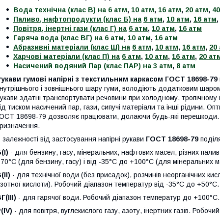
Вода технічна (клас В) на
6 атм
,
10 атм
,
16 атм
,
20 атм
,
40
Паливо, нафтопродукти (клас Б) на
6 атм
,
10 атм
,
16 атм
Повітря, інертні гази (клас Г) на
6 атм
,
10 атм
,
16 атм
Гаряча вода (клас ВГ) на
6 атм
,
10 атм
,
16 атм
Абразивні матеріали (клас Ш) на
6 атм
,
10 атм
,
16 атм
,
20
Харчові матеріали (клас П) на
6 атм
,
10 атм
,
16 атм
,
20 ат
Насичений водяний Пар (клас ПАР) на
3 атм
,
8 атм
укави гумові напірні з текстильним каркасом ГОСТ 18698-79
нутрішнього і зовнішнього шару гуми, володіють додатковим шаром 
укави здатні транспортувати речовини при холодному, тропічному і
ід тиском насичений пар, гази, сипучі матеріали та інші рідини. Оп
ОСТ 18698-79 дозволяє працювати, долаючи будь-які перешкоди. К
ризначення.
 залежності від застосування напірні рукави
ГОСТ 18698-79
поділ
(I)
- для бензину, гасу, мінеральних, нафтових масел, різних пали
70°С (для бензину, гасу) і від -35°С до +100°С (для мінеральних м
(II)
- для технічної води (без присадок), розчинів неорганічних кис
зотної кислоти). Робочий діапазон температур від -35°С до +50°С.
Г(III)
- для гарячої води. Робочий діапазон температур до +100°С.
(IV)
- для повітря, вуглекислого газу, азоту, інертних газів. Робоч