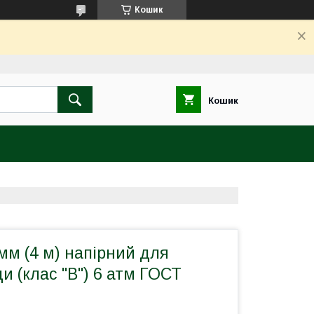
Кошик
Кошик
мм (4 м) напірний для
ди (клас "В") 6 атм ГОСТ