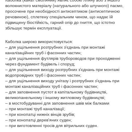
волокнистого матеріалу (натурального або штучного) пасмо,
просочене при необхідності антисептиком (антисептичною
речовиною), сплетену спеціальним чином, що надає їй
підвищену біостійкість, гарний опір до гниття, що істотно
збільшує термін експлуатації.
Каболка широко використовується:
– для ущільнення розтрубних з'єднань при монтажі
каналізаційних труб і фасонних частин;
– для ущільнення футлярів трубороводов при проходженні
через фундамент будівель і споруд;
– для ущільнення виходу розтрубних з'єднань при монтажі
водопровідних труб і фасонних частин;
– для ущільнення виходу унітазу і розтрубних з'єднань при
монтажі каналізаційних труб і фасонних частин;
– для заповнення пустот в капітальному будівництві,
великопанельному і іншому житловому будівництві;
– в мостобудуванні для заповнення швів між балками
– при монтажі труб каналізації;
– при конопатці нижніх вінців зрубів;
– при конопатці дерев'яних суден;
– при виготовленні тросів для вітрильних суден.