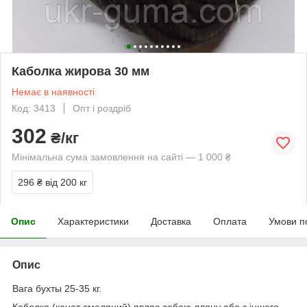
Каболка жирова 30 мм
Немає в наявності
Код: 3413
Опт і роздріб
302
₴/кг
Мінімальна сума замовлення на сайті — 1 000 ₴
296 ₴
від 200 кг
Опис
Характеристики
Доставка
Оплата
Умови п
Опис
Вага бухты 25-35 кг.
Каболка (канат смоляний) являє собою лляну або з іншого