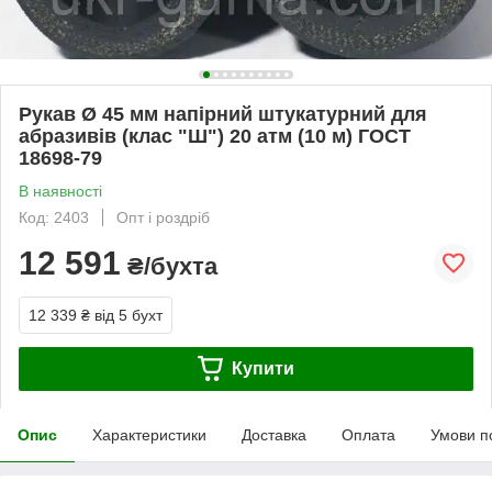
Рукав Ø 45 мм напірний штукатурний для
абразивів (клас "Ш") 20 атм (10 м) ГОСТ
18698-79
В наявності
Код: 2403
Опт і роздріб
12 591
₴/бухта
12 339 ₴
від 5 бухт
Купити
Опис
Характеристики
Доставка
Оплата
Умови п