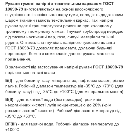
Рукави гумові напірні з текстильним каркасом ГОСТ
18698-79
виготовляються на основі високоякісного
внутрішнього і зовнішнього шару гуми, володіють додатковим
шаром тканини і мають текстильний каркас. Такі напірні
рукави здатні транспортувати речовини при холодному,
тропічному і помірному кліматі. Гнучкий трубопровід передає
під тиском насичений пар, гази, сипучі матеріали та інші
рідини. Оптимальна гнучкість напірного гумового шланга
ГОСТ 18698-79 дозволяє працювати, долаючи будь-які
перешкоди. Кожен з семи класів даного рукава має своє
призначення.
В залежності від застосування напірні рукави
ГОСТ 18698-79
поділяються на такі класи:
Б(I)
- для бензину, гасу, мінеральних, нафтових масел, різних
палив. Робочий діапазон температур від -35°С до +70°С (для
бензину, гасу) і від -35°С до +100°С (для мінеральних масел).
В(II)
- для технічної води (без присадок), розчинів
неорганічних кислот і лугів концентрацією до 20% (крім
розчинів азотної кислоти). Робочий діапазон температур від
-35°С до +50°С.
ВГ(III)
- для гарячої води. Робочий діапазон температур до
+100°С.