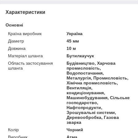
Характеристики
Основні
Країна виробник
Україна
Діаметр
45 мм
Довжина
10 м
Матеріал шланга
Бутилкаучук
Область застосування
Будівництво, Харчова
шланга
промисловість,
Водопостачання,
Металургія, Промисловість,
Хімічна промисловість,
Вентиляція,
кондиціонування,
Машинобудування, Сільське
господарство,
Нафтопродукти,
Зрошувальні системи,
Деревообробка, Газова
зварка
Колір
Чорний
Виробник
Атма