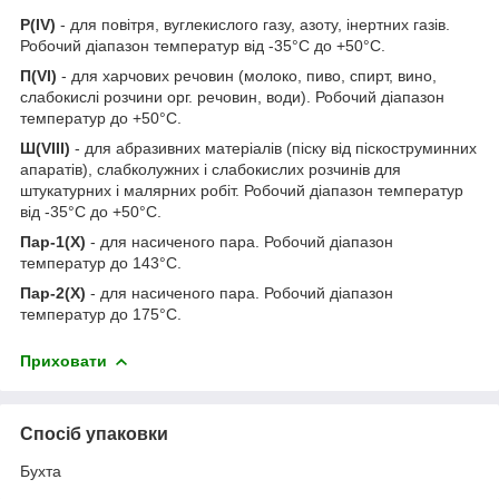
Р(IV)
- для повітря, вуглекислого газу, азоту, інертних газів.
Робочий діапазон температур від -35°С до +50°С.
П(VI)
- для харчових речовин (молоко, пиво, спирт, вино,
слабокислі розчини орг. речовин, води). Робочий діапазон
температур до +50°С.
Ш(VIII)
- для абразивних матеріалів (піску від піскоструминних
апаратів), слабколужних і слабокислих розчинів для
штукатурних і малярних робіт. Робочий діапазон температур
від -35°С до +50°С.
Пар-1(Х)
- для насиченого пара. Робочий діапазон
температур до 143°С.
Пар-2(Х)
- для насиченого пара. Робочий діапазон
температур до 175°С.
Приховати
Спосіб упаковки
Бухта