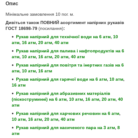
Опис
Мінімальне замовлення 10 пог. м.
Дивіться також ПОВНИЙ асортимент напірних рукавів
ГОСТ 18698-79
(посилання)
:
Рукав напірний для технічної води
на 6 атм
,
10
атм
,
16 атм
,
20 атм
,
40 атм
Рукав напірний для палива і нафтопродуктів
на 6
атм
,
10 атм
,
16 атм
,
20 атм
,
40 атм
Рукав напірний для повітря та інертних газів
на 6
атм
,
10 атм
,
16 атм
Рукав напірний для гарячої води
на 6 атм
,
10 атм
,
16 атм
Рукав напірний для абразивних матеріалів
(піскоструминні)
на 6 атм
,
10 атм
,
16 атм
,
20 атм
,
40
атм
Рукав напірний для харчових речовин
на 6 атм
,
10 атм
,
16 атм
,
20 атм
,
40 атм
Рукав напірний для насиченого пара
на 3 атм
,
8
атм