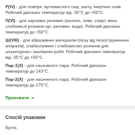
Р(IV)
- для повітря, вуглекислого газу, азоту, інертних газів.
Робочий діапазон температур від -35°С до +50°С.
П(VI)
- для харчових речовин (молоко, пиво, спирт, вино,
слабокислі розчини орг. речовин, води). Робочий діапазон
температур до +50°С.
Ш(VIII)
- для абразивних матеріалів (піску від піскоструминних
апаратів), слабколужних і слабокислих розчинів для
штукатурних і малярних робіт. Робочий діапазон температур
від -35°С до +50°С.
Пар-1(Х)
- для насиченого пара. Робочий діапазон
температур до 143°С.
Пар-2(Х)
- для насиченого пара. Робочий діапазон
температур до 175°С.
Приховати
Спосіб упаковки
Бухта