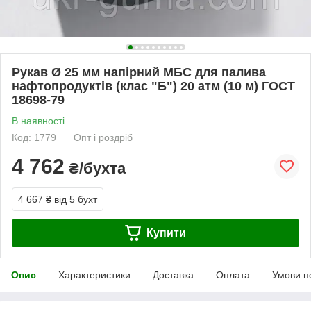
Рукав Ø 25 мм напірний МБС для палива
нафтопродуктів (клас "Б") 20 атм (10 м) ГОСТ
18698-79
В наявності
Код: 1779
Опт і роздріб
4 762
₴/бухта
4 667 ₴
від 5 бухт
Купити
Опис
Характеристики
Доставка
Оплата
Умови п