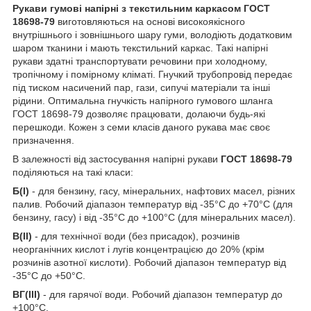
Рукави гумові напірні з текстильним каркасом ГОСТ
18698-79
виготовляються на основі високоякісного
внутрішнього і зовнішнього шару гуми, володіють додатковим
шаром тканини і мають текстильний каркас. Такі напірні
рукави здатні транспортувати речовини при холодному,
тропічному і помірному кліматі. Гнучкий трубопровід передає
під тиском насичений пар, гази, сипучі матеріали та інші
рідини. Оптимальна гнучкість напірного гумового шланга
ГОСТ 18698-79 дозволяє працювати, долаючи будь-які
перешкоди. Кожен з семи класів даного рукава має своє
призначення.
В залежності від застосування напірні рукави
ГОСТ 18698-79
поділяються на такі класи:
Б(I)
- для бензину, гасу, мінеральних, нафтових масел, різних
палив. Робочий діапазон температур від -35°С до +70°С (для
бензину, гасу) і від -35°С до +100°С (для мінеральних масел).
В(II)
- для технічної води (без присадок), розчинів
неорганічних кислот і лугів концентрацією до 20% (крім
розчинів азотної кислоти). Робочий діапазон температур від
-35°С до +50°С.
ВГ(III)
- для гарячої води. Робочий діапазон температур до
+100°С.