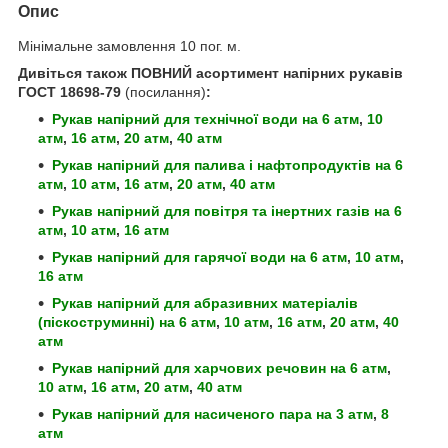
Опис
Мінімальне замовлення 10 пог. м.
Дивіться також ПОВНИЙ асортимент напірних рукавів
ГОСТ 18698-79
(посилання)
:
Рукав напірний для технічної води
на 6 атм
,
10
атм
,
16 атм
,
20 атм
,
40 атм
Рукав напірний для палива і нафтопродуктів
на 6
атм
,
10 атм
,
16 атм
,
20 атм
,
40 атм
Рукав напірний для повітря та інертних газів
на 6
атм
,
10 атм
,
16 атм
Рукав напірний для гарячої води
на 6 атм
,
10 атм
,
16 атм
Рукав напірний для абразивних матеріалів
(піскоструминні)
на 6 атм
,
10 атм
,
16 атм
,
20 атм
,
40
атм
Рукав напірний для харчових речовин
на 6 атм
,
10 атм
,
16 атм
,
20 атм
,
40 атм
Рукав напірний для насиченого пара
на 3 атм
,
8
атм