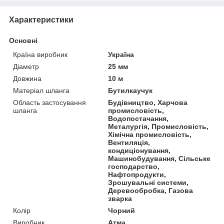
Характеристики
Основні
Країна виробник
Україна
Діаметр
25 мм
Довжина
10 м
Матеріал шланга
Бутилкаучук
Область застосування
Будівництво, Харчова
шланга
промисловість,
Водопостачання,
Металургія, Промисловість,
Хімічна промисловість,
Вентиляція,
кондиціонування,
Машинобудування, Сільське
господарство,
Нафтопродукти,
Зрошувальні системи,
Деревообробка, Газова
зварка
Колір
Чорний
Виробник
Атма