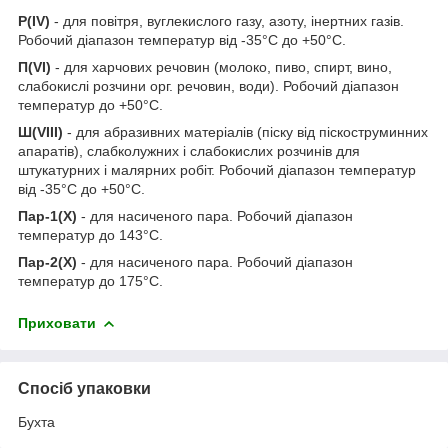
Р(IV)
- для повітря, вуглекислого газу, азоту, інертних газів.
Робочий діапазон температур від -35°С до +50°С.
П(VI)
- для харчових речовин (молоко, пиво, спирт, вино,
слабокислі розчини орг. речовин, води). Робочий діапазон
температур до +50°С.
Ш(VIII)
- для абразивних матеріалів (піску від піскоструминних
апаратів), слабколужних і слабокислих розчинів для
штукатурних і малярних робіт. Робочий діапазон температур
від -35°С до +50°С.
Пар-1(Х)
- для насиченого пара. Робочий діапазон
температур до 143°С.
Пар-2(Х)
- для насиченого пара. Робочий діапазон
температур до 175°С.
Приховати
Спосіб упаковки
Бухта