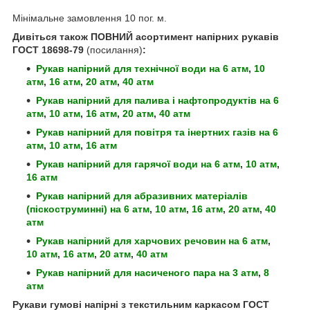
Мінімальне замовлення 10 пог. м.
Дивіться також ПОВНИЙ асортимент напірних рукавів
ГОСТ 18698-79
(посилання)
:
Рукав напірний для технічної води
на 6 атм
,
10
атм
,
16 атм
,
20 атм
,
40 атм
Рукав напірний для палива і нафтопродуктів
на 6
атм
,
10 атм
,
16 атм
,
20 атм
,
40 атм
Рукав напірний для повітря та інертних газів
на 6
атм
,
10 атм
,
16 атм
Рукав напірний для гарячої води
на 6 атм
,
10 атм
,
16 атм
Рукав напірний для абразивних матеріалів
(піскоструминні)
на 6 атм
,
10 атм
,
16 атм
,
20 атм
,
40
атм
Рукав напірний для харчових речовин
на 6 атм
,
10 атм
,
16 атм
,
20 атм
,
40 атм
Рукав напірний для насиченого пара
на 3 атм
,
8
атм
Рукави гумові напірні з текстильним каркасом ГОСТ