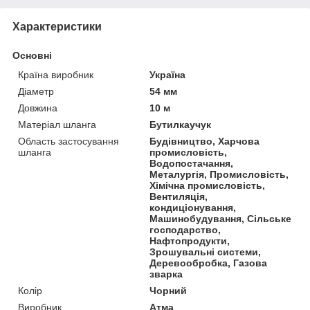
Характеристики
Основні
Країна виробник
Україна
Діаметр
54 мм
Довжина
10 м
Матеріал шланга
Бутилкаучук
Область застосування
Будівництво, Харчова
шланга
промисловість,
Водопостачання,
Металургія, Промисловість,
Хімічна промисловість,
Вентиляція,
кондиціонування,
Машинобудування, Сільське
господарство,
Нафтопродукти,
Зрошувальні системи,
Деревообробка, Газова
зварка
Колір
Чорний
Виробник
Атма