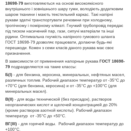
18698-79
виготовляються на основі високоякісного
внутрішнього і зовнішнього шару гуми, володіють додатковим
шаром тканини і мають текстильний каркас. Такі напірні
рукави здатні транспортувати речовини при холодному,
тропічному і помірному кліматі. Гнучкий трубопровід передає
під тиском насичений пар, гази, сипучі матеріали та інші
рідини. Оптимальна гнучкість напірного гумового шланга
ГОСТ 18698-79 дозволяє працювати, долаючи будь-які
перешкоди. Кожен з семи класів даного рукава має своє
призначення.
В зависимости от применения напорные рукава
ГОСТ 18698-
79
подразделяются на такие классы:
Б(I)
- для бензина, керосина, минеральных, нефтяных масел,
различных топлив. Рабочий диапазон температур от -35°С до
+70°С (для бензина, керосина) и от -35°С до +100°С (для
минеральных масел).
В(II)
- для воды технической (без присадок), растворов
неорганических кислот и щелочей концентрацией до 20%
(кроме растворов азотной кислоты). Рабочий диапазон
температур от -35°С до +50°С.
ВГ(III)
- для горячей воды. Рабочий диапазон температур до
+100°С.