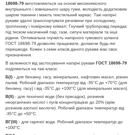
18698-79
виготовляються на основі високоякісного
внутрішнього і зовнішнього шару гуми, володіють додатковим
шаром тканини і мають текстильний каркас. Такі напірні
рукави здатні транспортувати речовини при холодному,
тропічному і помірному кліматі. Гнучкий трубопровід передає
під тиском насичений пар, гази, сипучі матеріали та інші
рідини. Оптимальна гнучкість напірного гумового шланга
ГОСТ 18698-79 дозволяє працювати, долаючи будь-які
перешкоди. Кожен з семи класів даного рукава має своє
призначення.
В залежності від застосування напірні рукави
ГОСТ 18698-79
поділяються на такі класи:
Б(I)
- для бензину, гасу, мінеральних, нафтових масел, різних
палив. Робочий діапазон температур від -35°С до +70°С (для
бензину, гасу) і від -35°С до +100°С (для мінеральних масел).
В(II)
- для технічної води (без присадок), розчинів
неорганічних кислот і лугів концентрацією до 20% (крім
розчинів азотної кислоти). Робочий діапазон температур від
-35°С до +50°С.
ВГ(III)
- для гарячої води. Робочий діапазон температур до
+100°С.