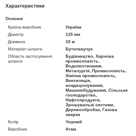
Характеристики
Основні
Країна виробник
Україна
Діаметр
125 мм
Довжина
10 м
Матеріал шланга
Бутилкаучук
Область застосування
Будівництво, Харчова
шланга
промисловість,
Водопостачання,
Металургія, Промисловість,
Хімічна промисловість,
Вентиляція,
кондиціонування,
Машинобудування, Сільське
господарство,
Нафтопродукти,
Зрошувальні системи,
Деревообробка, Газова
зварка
Колір
Чорний
Виробник
Атма