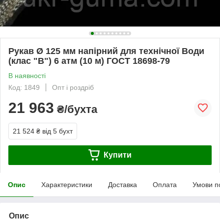
Рукав Ø 125 мм напірний для технічної Води
(клас "В") 6 атм (10 м) ГОСТ 18698-79
В наявності
Код: 1849
Опт і роздріб
21 963
₴/бухта
21 524 ₴
від 5 бухт
Купити
Опис
Характеристики
Доставка
Оплата
Умови п
Опис