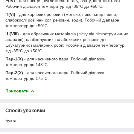
Р(IV)
- для повітря, вуглекислого газу, азоту, інертних газів.
Робочий діапазон температур від -35°С до +50°С.
П(VI)
- для харчових речовин (молоко, пиво, спирт, вино,
слабокислі розчини орг. речовин, води). Робочий діапазон
температур до +50°С.
Ш(VIII)
- для абразивних матеріалів (піску від піскоструминних
апаратів), слабколужних і слабокислих розчинів для
штукатурних і малярних робіт. Робочий діапазон температур
від -35°С до +50°С.
Пар-1(Х)
- для насиченого пара. Робочий діапазон
температур до 143°С.
Пар-2(Х)
- для насиченого пара. Робочий діапазон
температур до 175°С.
Приховати
Спосіб упаковки
Бухта