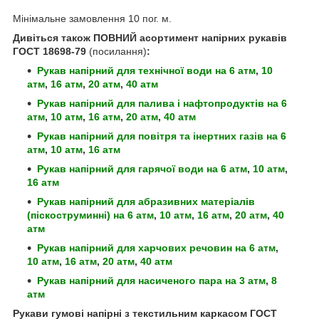
Мінімальне замовлення 10 пог. м.
Дивіться також ПОВНИЙ асортимент напірних рукавів
ГОСТ 18698-79
(посилання)
:
Рукав напірний для технічної води
на 6 атм
,
10
атм
,
16 атм
,
20 атм
,
40 атм
Рукав напірний для палива і нафтопродуктів
на 6
атм
,
10 атм
,
16 атм
,
20 атм
,
40 атм
Рукав напірний для повітря та інертних газів
на 6
атм
,
10 атм
,
16 атм
Рукав напірний для гарячої води
на 6 атм
,
10 атм
,
16 атм
Рукав напірний для абразивних матеріалів
(піскоструминні)
на 6 атм
,
10 атм
,
16 атм
,
20 атм
,
40
атм
Рукав напірний для харчових речовин
на 6 атм
,
10 атм
,
16 атм
,
20 атм
,
40 атм
Рукав напірний для насиченого пара
на 3 атм
,
8
атм
Рукави гумові напірні з текстильним каркасом ГОСТ