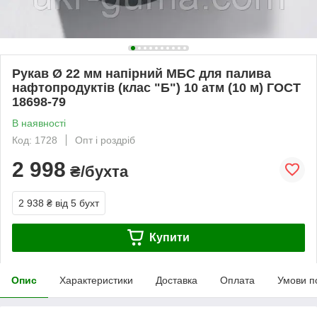
Рукав Ø 22 мм напірний МБС для палива
нафтопродуктів (клас "Б") 10 атм (10 м) ГОСТ
18698-79
В наявності
Код: 1728
Опт і роздріб
2 998
₴/бухта
2 938 ₴
від 5 бухт
Купити
Опис
Характеристики
Доставка
Оплата
Умови п