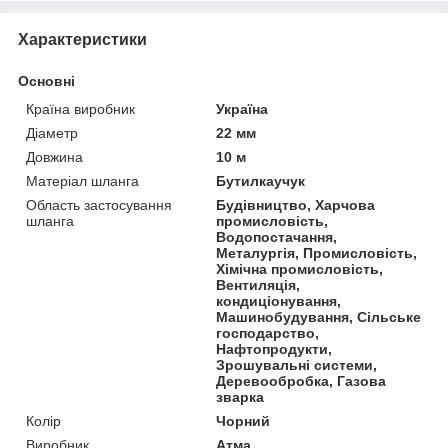
Характеристики
Основні
Країна виробник
Україна
Діаметр
22 мм
Довжина
10 м
Матеріал шланга
Бутилкаучук
Область застосування
Будівництво, Харчова
шланга
промисловість,
Водопостачання,
Металургія, Промисловість,
Хімічна промисловість,
Вентиляція,
кондиціонування,
Машинобудування, Сільське
господарство,
Нафтопродукти,
Зрошувальні системи,
Деревообробка, Газова
зварка
Колір
Чорний
Виробник
Атма