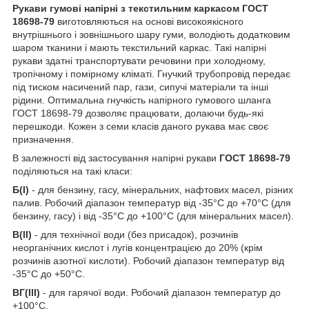
Рукави гумові напірні з текстильним каркасом ГОСТ
18698-79
виготовляються на основі високоякісного
внутрішнього і зовнішнього шару гуми, володіють додатковим
шаром тканини і мають текстильний каркас. Такі напірні
рукави здатні транспортувати речовини при холодному,
тропічному і помірному кліматі. Гнучкий трубопровід передає
під тиском насичений пар, гази, сипучі матеріали та інші
рідини. Оптимальна гнучкість напірного гумового шланга
ГОСТ 18698-79 дозволяє працювати, долаючи будь-які
перешкоди. Кожен з семи класів даного рукава має своє
призначення.
В залежності від застосування напірні рукави
ГОСТ 18698-79
поділяються на такі класи:
Б(I)
- для бензину, гасу, мінеральних, нафтових масел, різних
палив. Робочий діапазон температур від -35°С до +70°С (для
бензину, гасу) і від -35°С до +100°С (для мінеральних масел).
В(II)
- для технічної води (без присадок), розчинів
неорганічних кислот і лугів концентрацією до 20% (крім
розчинів азотної кислоти). Робочий діапазон температур від
-35°С до +50°С.
ВГ(III)
- для гарячої води. Робочий діапазон температур до
+100°С.