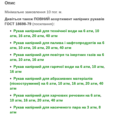
Опис
Мінімальне замовлення 10 пог. м.
Дивіться також ПОВНИЙ асортимент напірних рукавів
ГОСТ 18698-79
(посилання)
:
Рукав напірний для технічної води
на 6 атм
,
10
атм
,
16 атм
,
20 атм
,
40 атм
Рукав напірний для палива і нафтопродуктів
на 6
атм
,
10 атм
,
16 атм
,
20 атм
,
40 атм
Рукав напірний для повітря та інертних газів
на 6
атм
,
10 атм
,
16 атм
Рукав напірний для гарячої води
на 6 атм
,
10 атм
,
16 атм
Рукав напірний для абразивних матеріалів
(піскоструминні)
на 6 атм
,
10 атм
,
16 атм
,
20 атм
,
40
атм
Рукав напірний для харчових речовин
на 6 атм
,
10 атм
,
16 атм
,
20 атм
,
40 атм
Рукав напірний для насиченого пара
на 3 атм
,
8
атм