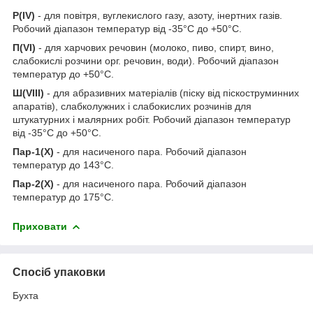
Р(IV)
- для повітря, вуглекислого газу, азоту, інертних газів.
Робочий діапазон температур від -35°С до +50°С.
П(VI)
- для харчових речовин (молоко, пиво, спирт, вино,
слабокислі розчини орг. речовин, води). Робочий діапазон
температур до +50°С.
Ш(VIII)
- для абразивних матеріалів (піску від піскоструминних
апаратів), слабколужних і слабокислих розчинів для
штукатурних і малярних робіт. Робочий діапазон температур
від -35°С до +50°С.
Пар-1(Х)
- для насиченого пара. Робочий діапазон
температур до 143°С.
Пар-2(Х)
- для насиченого пара. Робочий діапазон
температур до 175°С.
Приховати
Спосіб упаковки
Бухта