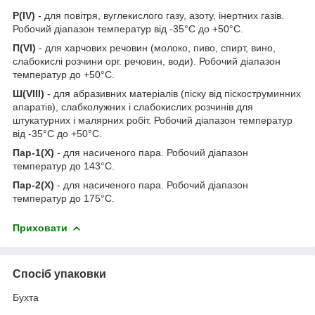
Р(IV)
- для повітря, вуглекислого газу, азоту, інертних газів.
Робочий діапазон температур від -35°С до +50°С.
П(VI)
- для харчових речовин (молоко, пиво, спирт, вино,
слабокислі розчини орг. речовин, води). Робочий діапазон
температур до +50°С.
Ш(VIII)
- для абразивних матеріалів (піску від піскоструминних
апаратів), слабколужних і слабокислих розчинів для
штукатурних і малярних робіт. Робочий діапазон температур
від -35°С до +50°С.
Пар-1(Х)
- для насиченого пара. Робочий діапазон
температур до 143°С.
Пар-2(Х)
- для насиченого пара. Робочий діапазон
температур до 175°С.
Приховати
Спосіб упаковки
Бухта