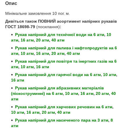
Опис
Мінімальне замовлення 10 пог. м.
Дивіться також ПОВНИЙ асортимент напірних рукавів
ГОСТ 18698-79
(посилання)
:
Рукав напірний для технічної води
на 6 атм
,
10
атм
,
16 атм
,
20 атм
,
40 атм
Рукав напірний для палива і нафтопродуктів
на 6
атм
,
10 атм
,
16 атм
,
20 атм
,
40 атм
Рукав напірний для повітря та інертних газів
на 6
атм
,
10 атм
,
16 атм
Рукав напірний для гарячої води
на 6 атм
,
10 атм
,
16 атм
Рукав напірний для абразивних матеріалів
(піскоструминні)
на 6 атм
,
10 атм
,
16 атм
,
20 атм
,
40
атм
Рукав напірний для харчових речовин
на 6 атм
,
10 атм
,
16 атм
,
20 атм
,
40 атм
Рукав напірний для насиченого пара
на 3 атм
,
8
атм