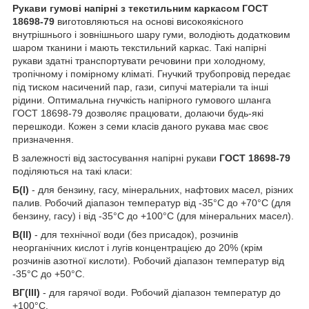
Рукави гумові напірні з текстильним каркасом ГОСТ
18698-79
виготовляються на основі високоякісного
внутрішнього і зовнішнього шару гуми, володіють додатковим
шаром тканини і мають текстильний каркас. Такі напірні
рукави здатні транспортувати речовини при холодному,
тропічному і помірному кліматі. Гнучкий трубопровід передає
під тиском насичений пар, гази, сипучі матеріали та інші
рідини. Оптимальна гнучкість напірного гумового шланга
ГОСТ 18698-79 дозволяє працювати, долаючи будь-які
перешкоди. Кожен з семи класів даного рукава має своє
призначення.
В залежності від застосування напірні рукави
ГОСТ 18698-79
поділяються на такі класи:
Б(I)
- для бензину, гасу, мінеральних, нафтових масел, різних
палив. Робочий діапазон температур від -35°С до +70°С (для
бензину, гасу) і від -35°С до +100°С (для мінеральних масел).
В(II)
- для технічної води (без присадок), розчинів
неорганічних кислот і лугів концентрацією до 20% (крім
розчинів азотної кислоти). Робочий діапазон температур від
-35°С до +50°С.
ВГ(III)
- для гарячої води. Робочий діапазон температур до
+100°С.