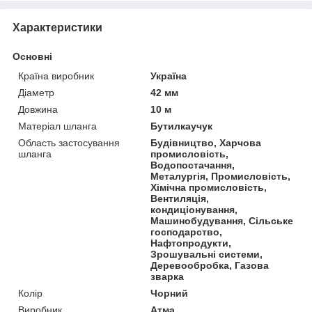
Характеристики
Основні
Країна виробник
Україна
Діаметр
42 мм
Довжина
10 м
Матеріал шланга
Бутилкаучук
Область застосування
Будівництво, Харчова
шланга
промисловість,
Водопостачання,
Металургія, Промисловість,
Хімічна промисловість,
Вентиляція,
кондиціонування,
Машинобудування, Сільське
господарство,
Нафтопродукти,
Зрошувальні системи,
Деревообробка, Газова
зварка
Колір
Чорний
Виробник
Атма