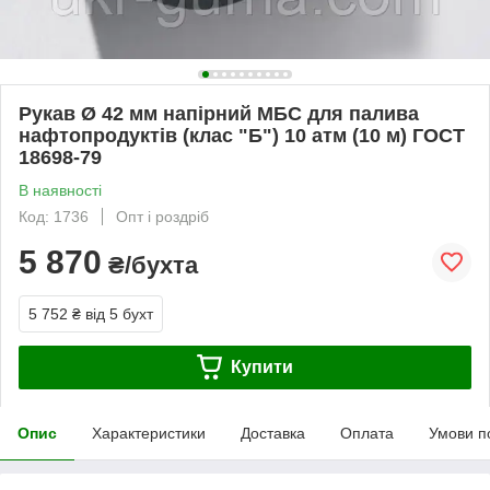
Рукав Ø 42 мм напірний МБС для палива
нафтопродуктів (клас "Б") 10 атм (10 м) ГОСТ
18698-79
В наявності
Код: 1736
Опт і роздріб
5 870
₴/бухта
5 752 ₴
від 5 бухт
Купити
Опис
Характеристики
Доставка
Оплата
Умови п