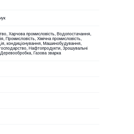
чук
тво, Харчова промисловість, Водопостачання,
я, Промисловість, Хімічна промисловість,
ія, кондиціонування, Машинобудування,
 господарство, Нафтопродукти, Зрошувальні
 Деревообробка, Газова зварка