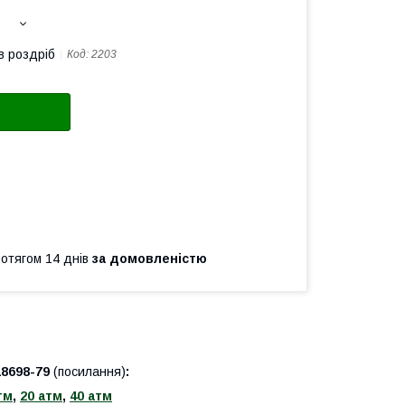
в роздріб
Код:
2203
ротягом 14 днів
за домовленістю
18698-79
(посилання)
:
тм
,
20 атм
,
40 атм