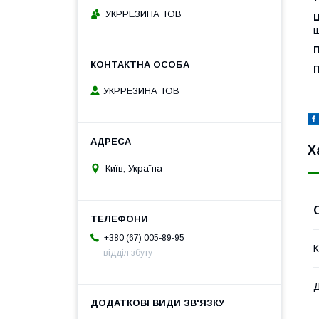
УКРРЕЗИНА ТОВ
Ш
ш
П
П
УКРРЕЗИНА ТОВ
Х
Київ, Україна
+380 (67) 005-89-95
К
відділ збуту
Д