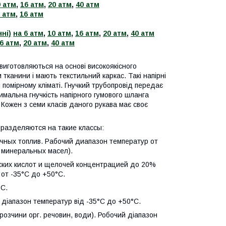
0 атм
,
16 атм
,
20 атм
,
40 атм
 атм
,
16 атм
ні)
на 6 атм
,
10 атм
,
16 атм
,
20 атм
,
40 атм
6 атм
,
20 атм
,
40 атм
виготовляються на основі високоякісного
тканини і мають текстильний каркас. Такі напірні
 помірному кліматі. Гнучкий трубопровід передає
тимальна гнучкість напірного гумового шланга
ожен з семи класів даного рукава має своє
разделяются на такие классы:
ичных топлив. Рабочий диапазон температур от
я минеральных масел).
еских кислот и щелочей концентрацией до 20%
от -35°С до +50°С.
°С.
ий діапазон температур від -35°С до +50°С.
 розчини орг. речовин, води). Робочий діапазон