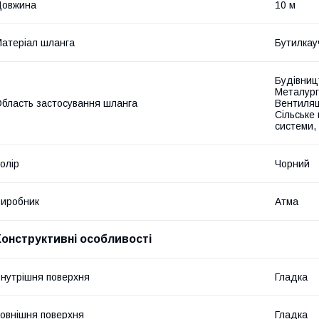
Довжина
10 м
атеріал шланга
Бутилкау
Будівниц
Металургі
бласть застосування шланга
Вентиляц
Сільське
системи,
олір
Чорний
иробник
Атма
Конструктивні особливості
нутрішня поверхня
Гладка
овнішня поверхня
Гладка