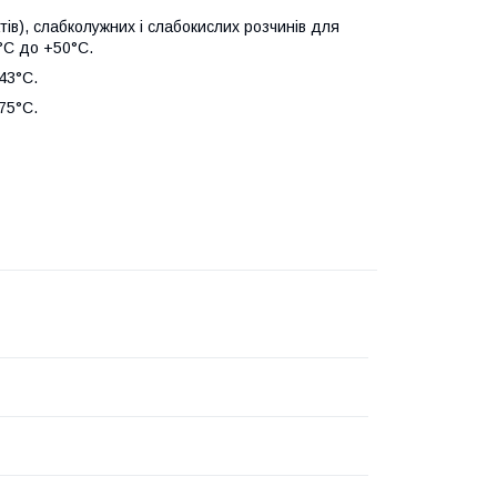
тів), слабколужних і слабокислих розчинів для
°С до +50°С.
43°С.
75°С.