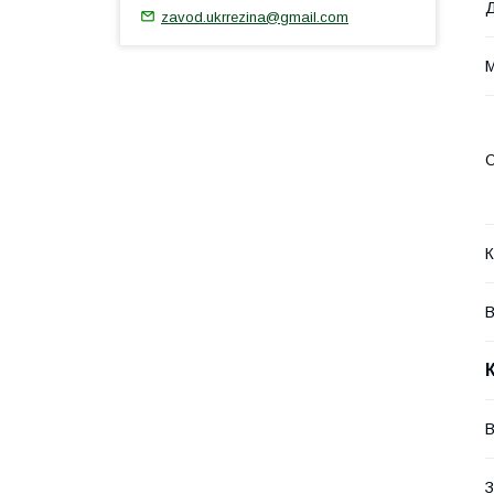
zavod.ukrrezina@gmail.com
М
О
К
В
В
З