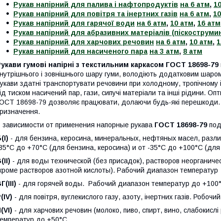
Рукав напірний для палива і нафтопродуктів
на 6 атм
,
1
Рукав напірний для повітря та інертних газів
на 6 атм
,
10
Рукав напірний для гарячої води
на 6 атм
,
10 атм
,
16 атм
Рукав напірний для абразивних матеріалів (піскострумин
Рукав напірний для харчових речовин
на 6 атм
,
10 атм
,
1
Рукав напірний для насиченого пара
на 3 атм
,
8 атм
укави гумові напірні з текстильним каркасом ГОСТ 18698-79
нутрішнього і зовнішнього шару гуми, володіють додатковим шаром 
укави здатні транспортувати речовини при холодному, тропічному і
ід тиском насичений пар, гази, сипучі матеріали та інші рідини. Оп
ОСТ 18698-79 дозволяє працювати, долаючи будь-які перешкоди. К
ризначення.
 зависимости от применения напорные рукава
ГОСТ 18698-79
под
(I)
- для бензина, керосина, минеральных, нефтяных масел, разл
35°С до +70°С (для бензина, керосина) и от -35°С до +100°С (дл
(II)
- для воды технической (без присадок), растворов неорганич
кроме растворов азотной кислоты). Рабочий диапазон температур 
Г(III)
- для горячей воды. Рабочий диапазон температур до +100
(IV)
- для повітря, вуглекислого газу, азоту, інертних газів. Робоч
(VI)
- для харчових речовин (молоко, пиво, спирт, вино, слабокислі
емператур до +50°С.