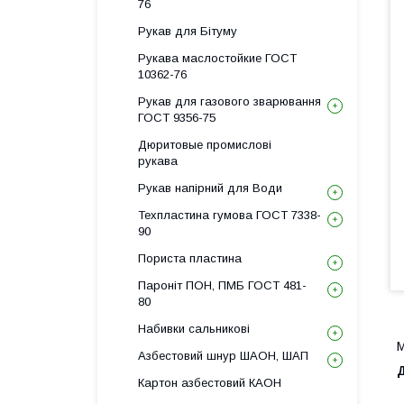
76
Рукав для Бітуму
Рукава маслостойкие ГОСТ
10362-76
Рукав для газового зварювання
ГОСТ 9356-75
Дюритовые промислові
рукава
Рукав напірний для Води
Техпластина гумова ГОСТ 7338-
90
Пориста пластина
Пароніт ПОН, ПМБ ГОСТ 481-
80
Набивки сальникові
М
Азбестовий шнур ШАОН, ШАП
Картон азбестовий КАОН