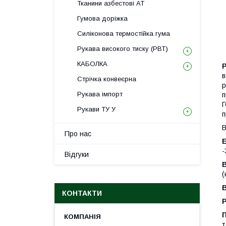
Тканини азбестові АТ
Гумова доріжка
Силіконова термостійка гума
Рукава високого тиску (РВТ)
КАБОЛКА
Р
в
Стрічка конвеєрна
р
Рукава імпорт
п
Г
Рукави ТУ У
п
В
Про нас
Б
-
Відгуки
В
(
В
КОНТАКТИ
Р
П
т