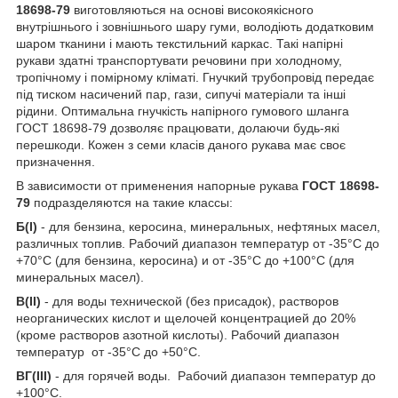
18698-79
виготовляються на основі високоякісного
внутрішнього і зовнішнього шару гуми, володіють додатковим
шаром тканини і мають текстильний каркас. Такі напірні
рукави здатні транспортувати речовини при холодному,
тропічному і помірному кліматі. Гнучкий трубопровід передає
під тиском насичений пар, гази, сипучі матеріали та інші
рідини. Оптимальна гнучкість напірного гумового шланга
ГОСТ 18698-79 дозволяє працювати, долаючи будь-які
перешкоди. Кожен з семи класів даного рукава має своє
призначення.
В зависимости от применения напорные рукава
ГОСТ 18698-
79
подразделяются на такие классы:
Б(I)
- для бензина, керосина, минеральных, нефтяных масел,
различных топлив. Рабочий диапазон температур от -35°С до
+70°С (для бензина, керосина) и от -35°С до +100°С (для
минеральных масел).
В(II)
- для воды технической (без присадок), растворов
неорганических кислот и щелочей концентрацией до 20%
(кроме растворов азотной кислоты). Рабочий диапазон
температур от -35°С до +50°С.
ВГ(III)
- для горячей воды. Рабочий диапазон температур до
+100°С.