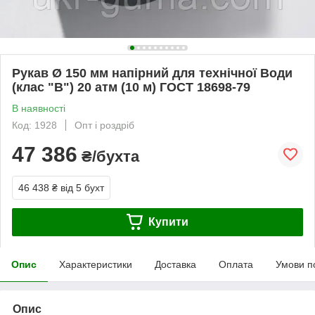
Рукав Ø 150 мм напірний для технічної Води
(клас "В") 20 атм (10 м) ГОСТ 18698-79
В наявності
Код: 1928
Опт і роздріб
47 386
₴/бухта
46 438 ₴
від 5 бухт
Купити
Опис
Характеристики
Доставка
Оплата
Умови п
Опис