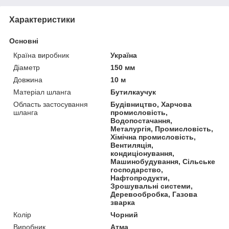
Характеристики
Основні
Країна виробник
Україна
Діаметр
150 мм
Довжина
10 м
Матеріал шланга
Бутилкаучук
Область застосування
Будівництво, Харчова
шланга
промисловість,
Водопостачання,
Металургія, Промисловість,
Хімічна промисловість,
Вентиляція,
кондиціонування,
Машинобудування, Сільське
господарство,
Нафтопродукти,
Зрошувальні системи,
Деревообробка, Газова
зварка
Колір
Чорний
Виробник
Атма