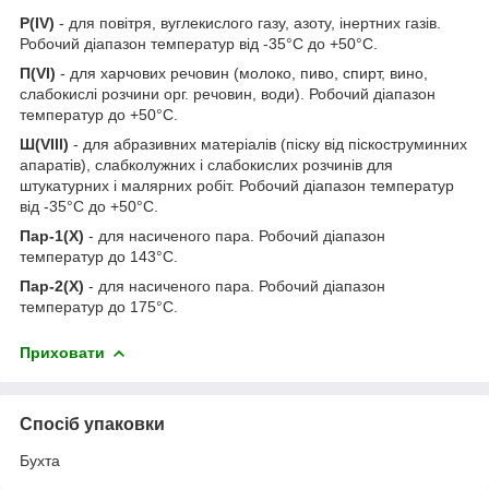
Р(IV)
- для повітря, вуглекислого газу, азоту, інертних газів.
Робочий діапазон температур від -35°С до +50°С.
П(VI)
- для харчових речовин (молоко, пиво, спирт, вино,
слабокислі розчини орг. речовин, води). Робочий діапазон
температур до +50°С.
Ш(VIII)
- для абразивних матеріалів (піску від піскоструминних
апаратів), слабколужних і слабокислих розчинів для
штукатурних і малярних робіт. Робочий діапазон температур
від -35°С до +50°С.
Пар-1(Х)
- для насиченого пара. Робочий діапазон
температур до 143°С.
Пар-2(Х)
- для насиченого пара. Робочий діапазон
температур до 175°С.
Приховати
Спосіб упаковки
Бухта