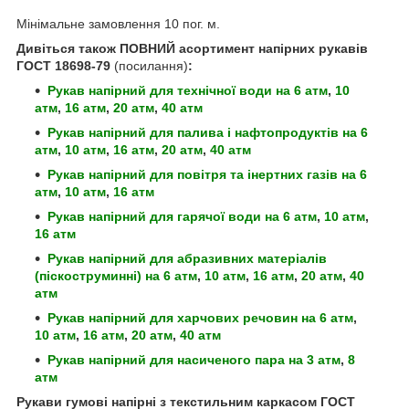
Мінімальне замовлення 10 пог. м.
Дивіться також ПОВНИЙ асортимент напірних рукавів
ГОСТ 18698-79
(посилання)
:
Рукав напірний для технічної води
на 6 атм
,
10
атм
,
16 атм
,
20 атм
,
40 атм
Рукав напірний для палива і нафтопродуктів
на 6
атм
,
10 атм
,
16 атм
,
20 атм
,
40 атм
Рукав напірний для повітря та інертних газів
на 6
атм
,
10 атм
,
16 атм
Рукав напірний для гарячої води
на 6 атм
,
10 атм
,
16 атм
Рукав напірний для абразивних матеріалів
(піскоструминні)
на 6 атм
,
10 атм
,
16 атм
,
20 атм
,
40
атм
Рукав напірний для харчових речовин
на 6 атм
,
10 атм
,
16 атм
,
20 атм
,
40 атм
Рукав напірний для насиченого пара
на 3 атм
,
8
атм
Рукави гумові напірні з текстильним каркасом ГОСТ