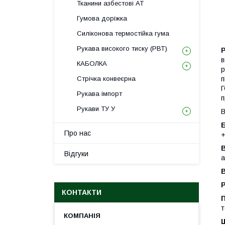
Тканини азбестові АТ
Гумова доріжка
Силіконова термостійка гума
Рукава високого тиску (РВТ)
Р
в
КАБОЛКА
р
Стрічка конвеєрна
п
Г
Рукава імпорт
п
Рукави ТУ У
В
Б
Про нас
+
В
Відгуки
а
В
Р
КОНТАКТИ
П
т
Ш