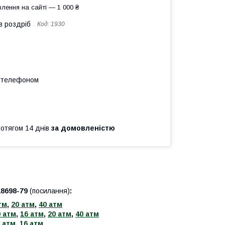
лення на сайті — 1 000 ₴
в роздріб
Код:
1930
а телефоном
ротягом 14 днів
за домовленістю
18698-79
(посилання)
:
тм
,
20 атм
,
40 атм
0 атм
,
16 атм
,
20 атм
,
40 атм
 атм
,
16 атм