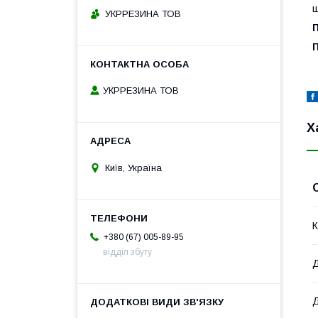
ш
УКРРЕЗИНА ТОВ
П
П
УКРРЕЗИНА ТОВ
Х
Київ, Україна
К
+380 (67) 005-89-95
відділ збуту
Д