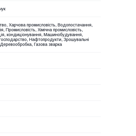
чук
тво, Харчова промисловість, Водопостачання,
я, Промисловість, Хімічна промисловість,
ія, кондиціонування, Машинобудування,
 господарство, Нафтопродукти, Зрошувальні
 Деревообробка, Газова зварка