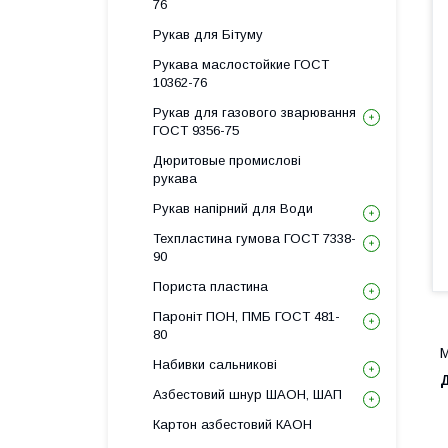
76
Рукав для Бітуму
Рукава маслостойкие ГОСТ
10362-76
Рукав для газового зварювання
ГОСТ 9356-75
Дюритовые промислові
рукава
Рукав напірний для Води
Техпластина гумова ГОСТ 7338-
90
Пориста пластина
Пароніт ПОН, ПМБ ГОСТ 481-
80
М
Набивки сальникові
Азбестовий шнур ШАОН, ШАП
Картон азбестовий КАОН