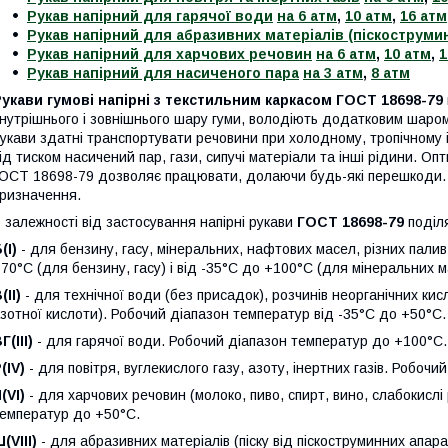
Рукав напірний для гарячої води
на 6 атм
,
10 атм
,
16 атм
Рукав напірний для абразивних матеріалів (піскострумин
Рукав напірний для харчових речовин
на 6 атм
,
10 атм
,
1
Рукав напірний для насиченого пара
на 3 атм
,
8 атм
укави гумові напірні з текстильним каркасом ГОСТ 18698-79
нутрішнього і зовнішнього шару гуми, володіють додатковим шаром 
укави здатні транспортувати речовини при холодному, тропічному і
ід тиском насичений пар, гази, сипучі матеріали та інші рідини. Оп
ОСТ 18698-79 дозволяє працювати, долаючи будь-які перешкоди. К
ризначення.
 залежності від застосування напірні рукави
ГОСТ 18698-79
поділ
(I)
- для бензину, гасу, мінеральних, нафтових масел, різних пали
70°С (для бензину, гасу) і від -35°С до +100°С (для мінеральних м
(II)
- для технічної води (без присадок), розчинів неорганічних кис
зотної кислоти). Робочий діапазон температур від -35°С до +50°С.
Г(III)
- для гарячої води. Робочий діапазон температур до +100°С.
(IV)
- для повітря, вуглекислого газу, азоту, інертних газів. Робоч
(VI)
- для харчових речовин (молоко, пиво, спирт, вино, слабокислі
емператур до +50°С.
(VIII)
- для абразивних матеріалів (піску від піскоструминних апара