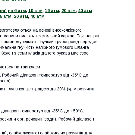
ні)
на 6 атм
,
10 атм
,
16 атм
,
20 атм
,
40 атм
6 атм
,
20 атм
,
40 атм
виготовляються на основі високоякісного
тканини і мають текстильний каркас. Такі напірні
 помірному кліматі. Гнучкий трубопровід передає
тимальна гнучкість напірного гумового шланга
ожен з семи класів даного рукава має своє
яються на такі класи:
в. Робочий діапазон температур від -35°С до
асел).
лот і лугів концентрацією до 20% (крім розчинів
ий діапазон температур від -35°С до +50°С.
 розчини орг. речовин, води). Робочий діапазон
тів), слабколужних і слабокислих розчинів для