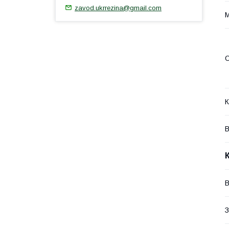
zavod.ukrrezina@gmail.com
М
О
К
В
В
З