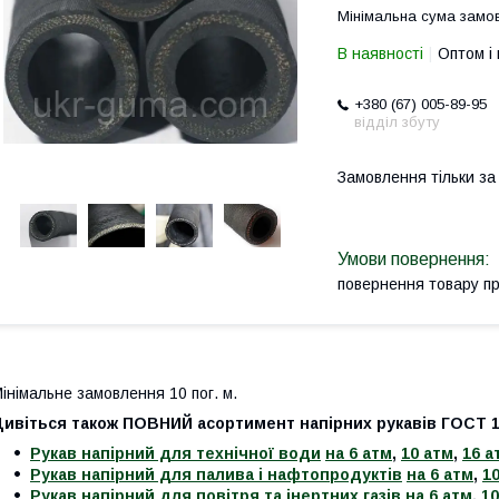
Мінімальна сума замов
В наявності
Оптом і 
+380 (67) 005-89-95
відділ збуту
Замовлення тільки з
повернення товару п
інімальне замовлення 10 пог. м.
Дивіться також ПОВНИЙ асортимент напірних рукавів ГОСТ 
Рукав напірний для технічної води
на 6 атм
,
10 атм
,
16 а
Рукав напірний для палива і нафтопродуктів
на 6 атм
,
1
Рукав напірний для повітря та інертних газів
на 6 атм
,
10