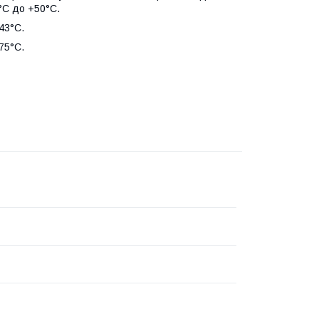
°С до +50°С.
43°С.
75°С.