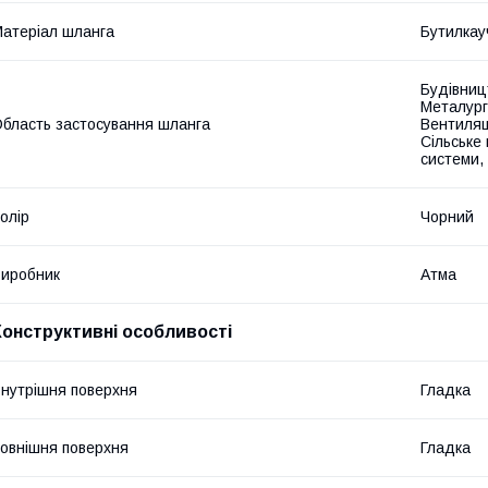
атеріал шланга
Бутилкау
Будівниц
Металургі
бласть застосування шланга
Вентиляц
Сільське
системи,
олір
Чорний
иробник
Атма
Конструктивні особливості
нутрішня поверхня
Гладка
овнішня поверхня
Гладка