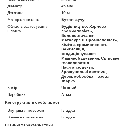
Діаметр
45 мм
Довжина
10 м
Матеріал шланга
Бутилкаучук
Область застосування
Будівництво, Харчова
шланга
промисловість,
Водопостачання,
Металургія, Промисловість,
Хімічна промисловість,
Вентиляція,
кондиціонування,
Машинобудування, Сільське
господарство,
Нафтопродукти,
Зрошувальні системи,
Деревообробка, Газова
зварка
Колір
Чорний
Виробник
Атма
Конструктивні особливості
Внутрішня поверхня
Гладка
Зовнішня поверхня
Гладка
Фізичні характеристики