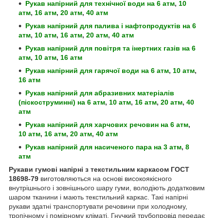
Рукав напірний для технічної води
на 6 атм
,
10
атм
,
16 атм
,
20 атм
,
40 атм
Рукав напірний для палива і нафтопродуктів
на 6
атм
,
10 атм
,
16 атм
,
20 атм
,
40 атм
Рукав напірний для повітря та інертних газів
на 6
атм
,
10 атм
,
16 атм
Рукав напірний для гарячої води
на 6 атм
,
10 атм
,
16 атм
Рукав напірний для абразивних матеріалів
(піскоструминні)
на 6 атм
,
10 атм
,
16 атм
,
20 атм
,
40
атм
Рукав напірний для харчових речовин
на 6 атм
,
10 атм
,
16 атм
,
20 атм
,
40 атм
Рукав напірний для насиченого пара
на 3 атм
,
8
атм
Рукави гумові напірні з текстильним каркасом ГОСТ
18698-79
виготовляються на основі високоякісного
внутрішнього і зовнішнього шару гуми, володіють додатковим
шаром тканини і мають текстильний каркас. Такі напірні
рукави здатні транспортувати речовини при холодному,
тропічному і помірному кліматі. Гнучкий трубопровід передає