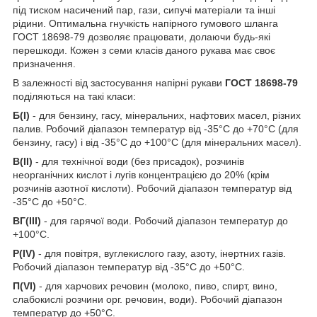
під тиском насичений пар, гази, сипучі матеріали та інші
рідини. Оптимальна гнучкість напірного гумового шланга
ГОСТ 18698-79 дозволяє працювати, долаючи будь-які
перешкоди. Кожен з семи класів даного рукава має своє
призначення.
В залежності від застосування напірні рукави
ГОСТ 18698-79
поділяються на такі класи:
Б(I)
- для бензину, гасу, мінеральних, нафтових масел, різних
палив. Робочий діапазон температур від -35°С до +70°С (для
бензину, гасу) і від -35°С до +100°С (для мінеральних масел).
В(II)
- для технічної води (без присадок), розчинів
неорганічних кислот і лугів концентрацією до 20% (крім
розчинів азотної кислоти). Робочий діапазон температур від
-35°С до +50°С.
ВГ(III)
- для гарячої води. Робочий діапазон температур до
+100°С.
Р(IV)
- для повітря, вуглекислого газу, азоту, інертних газів.
Робочий діапазон температур від -35°С до +50°С.
П(VI)
- для харчових речовин (молоко, пиво, спирт, вино,
слабокислі розчини орг. речовин, води). Робочий діапазон
температур до +50°С.