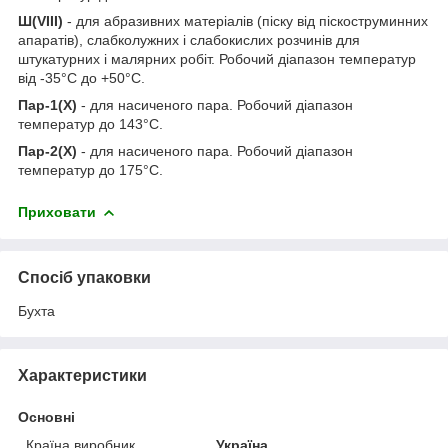
Ш(VIII)
- для абразивних матеріалів (піску від піскоструминних
апаратів), слабколужних і слабокислих розчинів для
штукатурних і малярних робіт. Робочий діапазон температур
від -35°С до +50°С.
Пар-1(Х)
- для насиченого пара. Робочий діапазон
температур до 143°С.
Пар-2(Х)
- для насиченого пара. Робочий діапазон
температур до 175°С.
Приховати
Спосіб упаковки
Бухта
Характеристики
Основні
Країна виробник
Україна