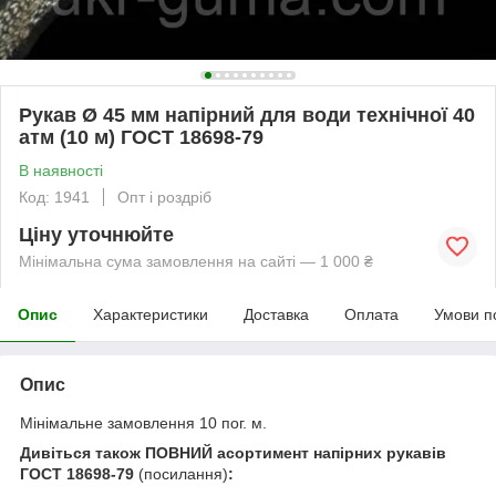
Рукав Ø 45 мм напірний для води технічної 40
атм (10 м) ГОСТ 18698-79
В наявності
Код: 1941
Опт і роздріб
Ціну уточнюйте
Мінімальна сума замовлення на сайті — 1 000 ₴
Опис
Характеристики
Доставка
Оплата
Умови п
Опис
Мінімальне замовлення 10 пог. м.
Дивіться також ПОВНИЙ асортимент напірних рукавів
ГОСТ 18698-79
(посилання)
: