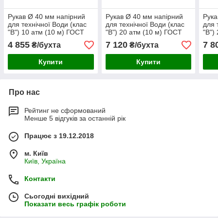
Рукав Ø 40 мм напірний
Рукав Ø 40 мм напірний
Рука
для технічної Води (клас
для технічної Води (клас
для 
"В") 10 атм (10 м) ГОСТ
"В") 20 атм (10 м) ГОСТ
"В")
18698-79
18698-79
1869
4 855
7 120
7 8
₴/бухта
₴/бухта
Купити
Купити
Про нас
Рейтинг не сформований
Менше 5 відгуків за останній рік
Працює з 19.12.2018
м. Київ
Київ, Україна
Контакти
Сьогодні вихідний
Показати весь графік роботи