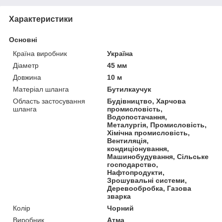
Характеристики
Основні
Країна виробник
Україна
Діаметр
45 мм
Довжина
10 м
Матеріал шланга
Бутилкаучук
Область застосування
Будівництво, Харчова
шланга
промисловість,
Водопостачання,
Металургія, Промисловість,
Хімічна промисловість,
Вентиляція,
кондиціонування,
Машинобудування, Сільське
господарство,
Нафтопродукти,
Зрошувальні системи,
Деревообробка, Газова
зварка
Колір
Чорний
Виробник
Атма