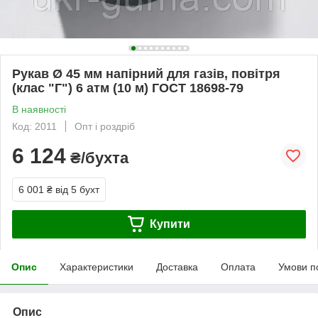
Рукав Ø 45 мм напірний для газів, повітря
(клас "Г") 6 атм (10 м) ГОСТ 18698-79
В наявності
Код: 2011
Опт і роздріб
6 124
₴/бухта
6 001 ₴
від 5 бухт
Купити
Опис
Характеристики
Доставка
Оплата
Умови п
Опис