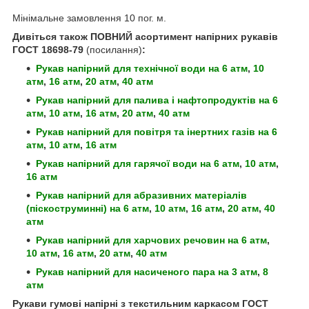
Мінімальне замовлення 10 пог. м.
Дивіться також ПОВНИЙ асортимент напірних рукавів
ГОСТ 18698-79
(посилання)
:
Рукав напірний для технічної води
на 6 атм
,
10
атм
,
16 атм
,
20 атм
,
40 атм
Рукав напірний для палива і нафтопродуктів
на 6
атм
,
10 атм
,
16 атм
,
20 атм
,
40 атм
Рукав напірний для повітря та інертних газів
на 6
атм
,
10 атм
,
16 атм
Рукав напірний для гарячої води
на 6 атм
,
10 атм
,
16 атм
Рукав напірний для абразивних матеріалів
(піскоструминні)
на 6 атм
,
10 атм
,
16 атм
,
20 атм
,
40
атм
Рукав напірний для харчових речовин
на 6 атм
,
10 атм
,
16 атм
,
20 атм
,
40 атм
Рукав напірний для насиченого пара
на 3 атм
,
8
атм
Рукави гумові напірні з текстильним каркасом ГОСТ