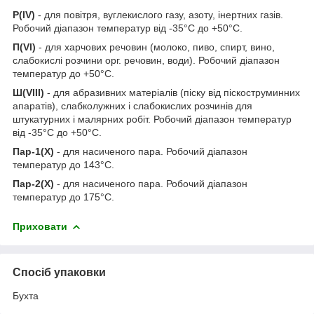
Р(IV)
- для повітря, вуглекислого газу, азоту, інертних газів.
Робочий діапазон температур від -35°С до +50°С.
П(VI)
- для харчових речовин (молоко, пиво, спирт, вино,
слабокислі розчини орг. речовин, води). Робочий діапазон
температур до +50°С.
Ш(VIII)
- для абразивних матеріалів (піску від піскоструминних
апаратів), слабколужних і слабокислих розчинів для
штукатурних і малярних робіт. Робочий діапазон температур
від -35°С до +50°С.
Пар-1(Х)
- для насиченого пара. Робочий діапазон
температур до 143°С.
Пар-2(Х)
- для насиченого пара. Робочий діапазон
температур до 175°С.
Приховати
Спосіб упаковки
Бухта