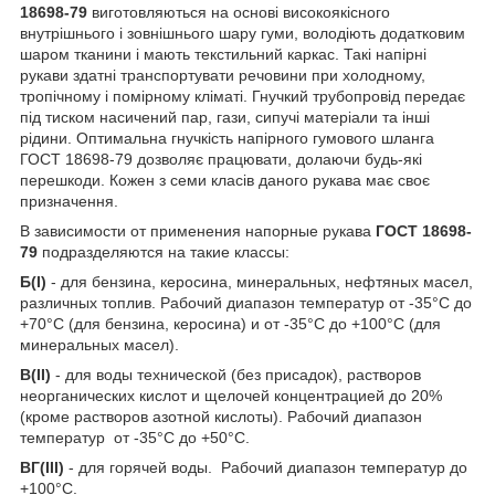
18698-79
виготовляються на основі високоякісного
внутрішнього і зовнішнього шару гуми, володіють додатковим
шаром тканини і мають текстильний каркас. Такі напірні
рукави здатні транспортувати речовини при холодному,
тропічному і помірному кліматі. Гнучкий трубопровід передає
під тиском насичений пар, гази, сипучі матеріали та інші
рідини. Оптимальна гнучкість напірного гумового шланга
ГОСТ 18698-79 дозволяє працювати, долаючи будь-які
перешкоди. Кожен з семи класів даного рукава має своє
призначення.
В зависимости от применения напорные рукава
ГОСТ 18698-
79
подразделяются на такие классы:
Б(I)
- для бензина, керосина, минеральных, нефтяных масел,
различных топлив. Рабочий диапазон температур от -35°С до
+70°С (для бензина, керосина) и от -35°С до +100°С (для
минеральных масел).
В(II)
- для воды технической (без присадок), растворов
неорганических кислот и щелочей концентрацией до 20%
(кроме растворов азотной кислоты). Рабочий диапазон
температур от -35°С до +50°С.
ВГ(III)
- для горячей воды. Рабочий диапазон температур до
+100°С.